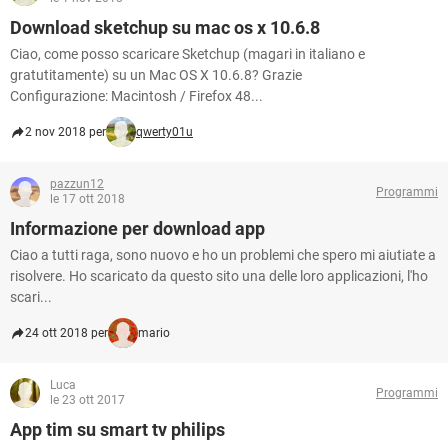
Download sketchup su mac os x 10.6.8
Ciao, come posso scaricare Sketchup (magari in italiano e
gratutitamente) su un Mac OS X 10.6.8? Grazie
Configurazione: Macintosh / Firefox 48...
2 nov 2018 per
qwerty01u
pazzun12
Programmi
le 17 ott 2018
Informazione per download app
Ciao a tutti raga, sono nuovo e ho un problemi che spero mi aiutiate a
risolvere. Ho scaricato da questo sito una delle loro applicazioni, l'ho
scari...
24 ott 2018 per
mario
Luca
Programmi
le 23 ott 2017
App tim su smart tv philips