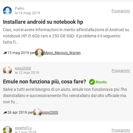
Pietro
Programmi
le 14 mag 2019
Installare android su notebook hp
Ciao, vorrei avere informazioni in merito all'installazione di Android su
notebook HP i5 6Gb ram e 250 GB SSD- Il problema è il seguente:
fatta l'i...
15 mag 2019 per
Major_Marquis_Warren
pippi2000
Programmi
le 12 mar 2019
Emule non funziona più, cosa fare?
Risolto
Salve a tutti avrei bisogno di un aiuto, emule non funzionava piu' l'ho
disinstallato e successivamente l'ho reinstallato dal sito ufficiale ma
non fu...
26 apr 2019 per
pippi2000
qwerty01u
Programmi
le 1 nov 2018