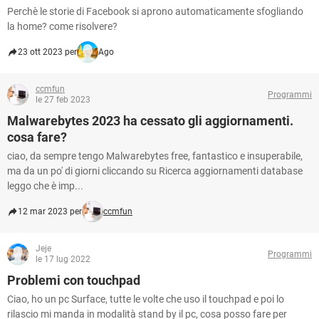
TIKTOK
FACEBOOK
Perchè le storie di Facebook si aprono automaticamente sfogliando
la home? come risolvere?
HARDWARE
23 ott 2023 per
Ago
ccmfun
Programmi
le 27 feb 2023
Malwarebytes 2023 ha cessato gli aggiornamenti.
cosa fare?
ciao, da sempre tengo Malwarebytes free, fantastico e insuperabile,
ma da un po' di giorni cliccando su Ricerca aggiornamenti database
leggo che è imp...
12 mar 2023 per
ccmfun
Jeje
Programmi
le 17 lug 2022
Problemi con touchpad
Ciao, ho un pc Surface, tutte le volte che uso il touchpad e poi lo
rilascio mi manda in modalità stand by il pc, cosa posso fare per