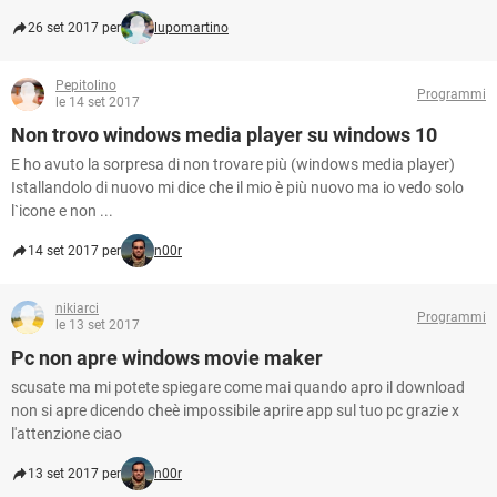
26 set 2017 per
lupomartino
Pepitolino
Programmi
le 14 set 2017
Non trovo windows media player su windows 10
E ho avuto la sorpresa di non trovare più (windows media player)
Istallandolo di nuovo mi dice che il mio è più nuovo ma io vedo solo
l`icone e non ...
14 set 2017 per
n00r
nikiarci
Programmi
le 13 set 2017
Pc non apre windows movie maker
scusate ma mi potete spiegare come mai quando apro il download
non si apre dicendo cheè impossibile aprire app sul tuo pc grazie x
l'attenzione ciao
13 set 2017 per
n00r