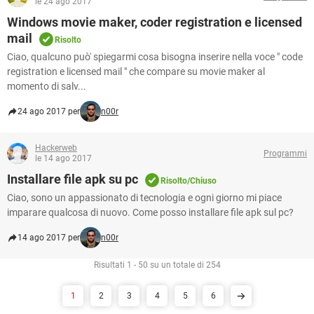
le 24 ago 2017
Windows movie maker, coder registration e licensed
mail
Risolto
Ciao, qualcuno può' spiegarmi cosa bisogna inserire nella voce " code
registration e licensed mail " che compare su movie maker al
momento di salv...
24 ago 2017 per
n00r
Hackerweb
Programmi
le 14 ago 2017
Installare file apk su pc
Risolto/Chiuso
Ciao, sono un appassionato di tecnologia e ogni giorno mi piace
imparare qualcosa di nuovo. Come posso installare file apk sul pc?
14 ago 2017 per
n00r
Risultati 1 - 50 su un totale di 254
1
2
3
4
5
6