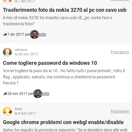
le 7 dic 2017
Trasferimento foto da nokia 3270 al pc con cavo usb
il mio cll nokia 3270: ho inserito cavo usb cll__pc: come fare x
trasferire la foto?
7 dic 2017 per
n00r
sercava
Programmi
le 28 nov 2017
Come togliere password da windows 10
Vorrei togliere la pass da w.10 . Ho fatto tutti i passi previsti , tolto il
flag , applicato, salvato ,ma continua a chiedermi la password .
Perchè ?
28 nov 2017 per
n00r
Naty
Programmi
le 8 nov 2017
Google chrome problemi con webgl enable/disable
Salve, ho seguito la procedura seguente: "Se si desidera dare alle web