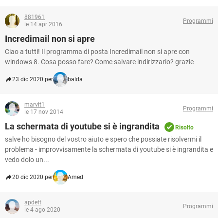
881961
Programmi
le 14 apr 2016
Incredimail non si apre
Ciao a tutti! Il programma di posta Incredimail non si apre con
windows 8. Cosa posso fare? Come salvare indirizzario? grazie
23 dic 2020 per
balda
marvit1
Programmi
le 17 nov 2014
La schermata di youtube si è ingrandita
Risolto
salve ho bisogno del vostro aiuto e spero che possiate risolvermi il
problema - improvvisamente la schermata di youtube si è ingrandita e
vedo dolo un...
20 dic 2020 per
Amed
apdett
Programmi
le 4 ago 2020