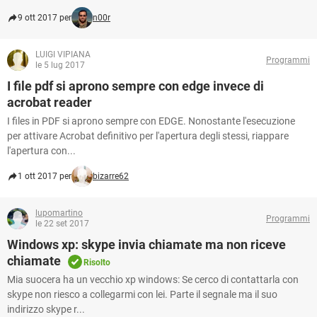
9 ott 2017 per
n00r
LUIGI VIPIANA
Programmi
le 5 lug 2017
I file pdf si aprono sempre con edge invece di
acrobat reader
I files in PDF si aprono sempre con EDGE. Nonostante l'esecuzione
per attivare Acrobat definitivo per l'apertura degli stessi, riappare
l'apertura con...
1 ott 2017 per
bizarre62
lupomartino
Programmi
le 22 set 2017
Windows xp: skype invia chiamate ma non riceve
chiamate
Risolto
Mia suocera ha un vecchio xp windows: Se cerco di contattarla con
skype non riesco a collegarmi con lei. Parte il segnale ma il suo
indirizzo skype r...