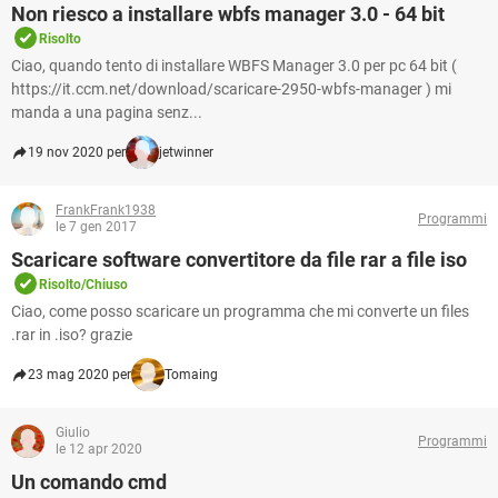
Non riesco a installare wbfs manager 3.0 - 64 bit
Risolto
Ciao, quando tento di installare WBFS Manager 3.0 per pc 64 bit (
https://it.ccm.net/download/scaricare-2950-wbfs-manager ) mi
manda a una pagina senz...
19 nov 2020 per
jetwinner
FrankFrank1938
Programmi
le 7 gen 2017
Scaricare software convertitore da file rar a file iso
Risolto/Chiuso
Ciao, come posso scaricare un programma che mi converte un files
.rar in .iso? grazie
23 mag 2020 per
Tomaing
Giulio
Programmi
le 12 apr 2020
Un comando cmd