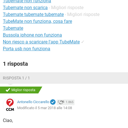
Tubemate non funziona
TIKTOK
FACEBOOK
Tubemate non scarica
- Migliori risposte
HARDWARE
Tubemate tubemate tubemate
- Migliori risposte
TubeMate non funziona, cosa fare
Tubemate
Bussola iphone non funziona
Non riesco a scaricare l'app TubeMate
✓
Porta usb non funziona
1 risposta
RISPOSTA 1 / 1
Miglior risposta
Antonello Ciccarello
1.865
Modificato il 5 mar 2018 alle 14:08
Ciao,