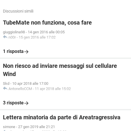
Discussioni simili
TubeMate non funziona, cosa fare
giuggiolina98
-
14 gen 2016 alle 00:05
n00r
-
15 gen 2016 alle 17:02
1 risposta
Non riesco ad inviare messaggi sul cellulare
Wind
Skd
-
10 apr 2018 alle 17:00
AntonelloCCM
-
11 apr 2018 alle 15:02
3 risposte
Lettera minatoria da parte di Areatragressiva
simone
-
27 gen 2019 alle 21:21