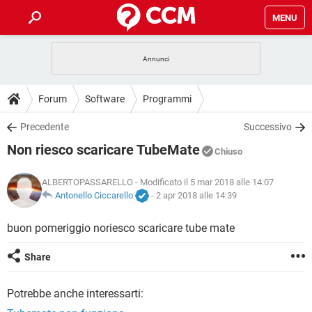
MENU
HOME
COVID-19
GAMING
GUIDE
Forum
Software
Programmi
INTRATTENIMENTO
ANDROID
COVID-19
GAMING
DOWNLOAD
Precedente
Successivo
iOS
WINDOWS 10
INTRATTENIMENTO
ANDROID
Non riesco scaricare TubeMate
INSTAGRAM
COVID-19
WHATSAPP
GAMING
Chiuso
FORUM
iOS
WINDOWS 10
TIKTOK
INTRATTENIMENTO
FACEBOOK
ANDROID
ALBERTOPASSARELLO
- Modificato il 5 mar 2018 alle 14:07
INSTAGRAM
COVID-19
WHATSAPP
GAMING
GLOSSARIO
Antonello Ciccarello
-
2 apr 2018 alle 14:39
HARDWARE
iOS
WINDOWS 10
TIKTOK
INTRATTENIMENTO
FACEBOOK
ANDROID
INSTAGRAM
COVID-19
WHATSAPP
GAMING
buon pomeriggio noriesco scaricare tube mate
HARDWARE
iOS
WINDOWS 10
TIKTOK
INTRATTENIMENTO
FACEBOOK
ANDROID
Share
INSTAGRAM
WHATSAPP
HARDWARE
iOS
WINDOWS 10
TIKTOK
FACEBOOK
Potrebbe anche interessarti:
INSTAGRAM
WHATSAPP
HARDWARE