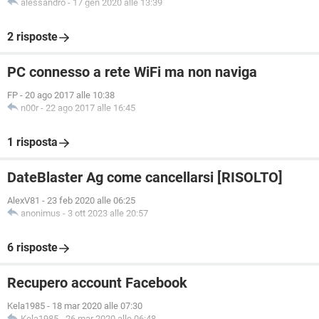
alessandro
-
17 gen 2020 alle 13:39
2 risposte
PC connesso a rete WiFi ma non naviga
FP
-
20 ago 2017 alle 10:38
n00r
-
22 ago 2017 alle 16:45
1 risposta
DateBlaster Ag come cancellarsi [RISOLTO]
AlexV81
-
23 feb 2020 alle 06:25
anonimus
-
3 ott 2023 alle 20:57
6 risposte
Recupero account Facebook
Kela1985
-
18 mar 2020 alle 07:30
Kela1985
-
26 mar 2020 alle 06:48