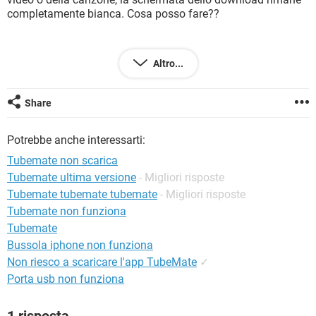
TIKTOK
FACEBOOK
completamente bianca. Cosa posso fare??
HARDWARE
Altro...
Configurazione:
Windows 7 / Chrome 47.0.2526.106
Share
Potrebbe anche interessarti:
Tubemate non scarica
Tubemate ultima versione
- Migliori risposte
Tubemate tubemate tubemate
- Migliori risposte
Tubemate non funziona
Tubemate
Bussola iphone non funziona
Non riesco a scaricare l'app TubeMate
✓
Porta usb non funziona