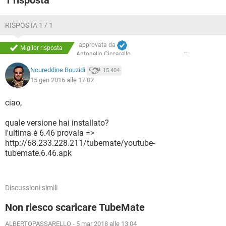
1 risposta
RISPOSTA 1 / 1
approvata da
Miglior risposta
Antonello Ciccarello
Noureddine Bouzidi
15.404
15 gen 2016 alle 17:02
ciao,
quale versione hai installato?
l'ultima è 6.46 provala =>
http://68.233.228.211/tubemate/youtube-
tubemate.6.46.apk
Discussioni simili
Non riesco scaricare TubeMate
ALBERTOPASSARELLO
-
5 mar 2018 alle 13:04