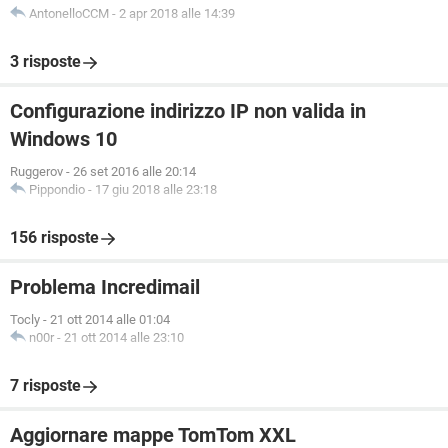
AntonelloCCM
-
2 apr 2018 alle 14:39
3 risposte
Configurazione indirizzo IP non valida in
Windows 10
Ruggerov
-
26 set 2016 alle 20:14
Pippondio
-
17 giu 2018 alle 23:18
156 risposte
Problema Incredimail
Tocly
-
21 ott 2014 alle 01:04
n00r
-
21 ott 2014 alle 23:10
7 risposte
Aggiornare mappe TomTom XXL