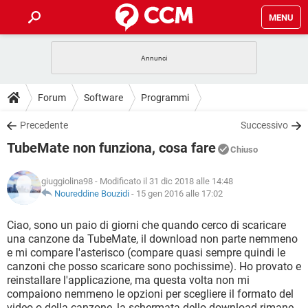
MENU
HOME
COVID-19
GAMING
GUIDE
Forum
Software
Programmi
INTRATTENIMENTO
ANDROID
COVID-19
GAMING
DOWNLOAD
Precedente
Successivo
iOS
WINDOWS 10
INTRATTENIMENTO
ANDROID
TubeMate non funziona, cosa fare
INSTAGRAM
COVID-19
WHATSAPP
GAMING
Chiuso
FORUM
iOS
WINDOWS 10
TIKTOK
INTRATTENIMENTO
FACEBOOK
ANDROID
giuggiolina98
- Modificato il 31 dic 2018 alle 14:48
INSTAGRAM
COVID-19
WHATSAPP
GAMING
GLOSSARIO
Noureddine Bouzidi
-
15 gen 2016 alle 17:02
HARDWARE
iOS
WINDOWS 10
TIKTOK
INTRATTENIMENTO
FACEBOOK
ANDROID
INSTAGRAM
COVID-19
WHATSAPP
GAMING
Ciao, sono un paio di giorni che quando cerco di scaricare
HARDWARE
iOS
WINDOWS 10
una canzone da TubeMate, il download non parte nemmeno
TIKTOK
INTRATTENIMENTO
FACEBOOK
ANDROID
e mi compare l'asterisco (compare quasi sempre quindi le
INSTAGRAM
WHATSAPP
canzoni che posso scaricare sono pochissime). Ho provato e
HARDWARE
iOS
WINDOWS 10
TIKTOK
FACEBOOK
reinstallare l'applicazione, ma questa volta non mi
INSTAGRAM
WHATSAPP
compaiono nemmeno le opzioni per scegliere il formato del
HARDWARE
video o della canzone, la schermata dello download rimane