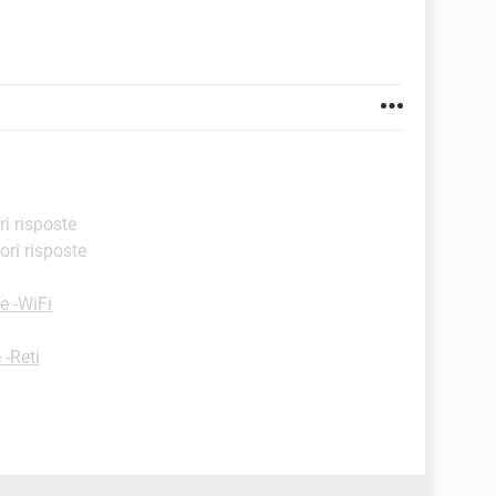
ri risposte
iori risposte
e -WiFi
 -Reti