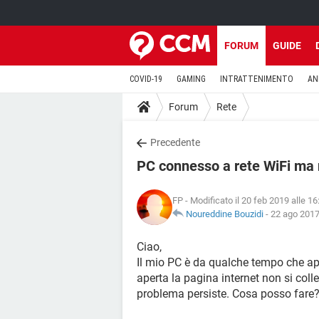
FORUM
GUIDE
COVID-19
GAMING
INTRATTENIMENTO
AN
Forum
Rete
Precedente
PC connesso a rete WiFi ma
FP
- Modificato il 20 feb 2019 alle 16
Noureddine Bouzidi
-
22 ago 2017
Ciao,
Il mio PC è da qualche tempo che ap
aperta la pagina internet non si coll
problema persiste. Cosa posso fare