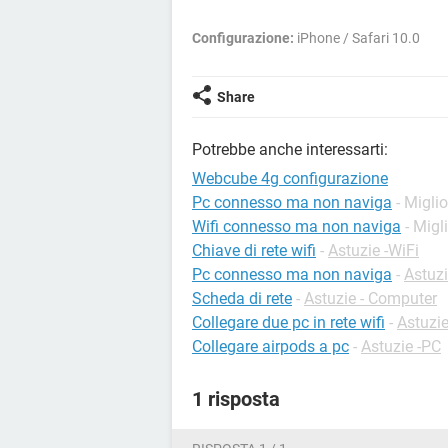
Configurazione:
iPhone / Safari 10.0
Share
Potrebbe anche interessarti:
Webcube 4g configurazione
Pc connesso ma non naviga
- Miglio
Wifi connesso ma non naviga
- Migl
Chiave di rete wifi
-
Astuzie -WiFi
Pc connesso ma non naviga
-
Astuzi
Scheda di rete
-
Astuzie - Computer
Collegare due pc in rete wifi
-
Astuzie
Collegare airpods a pc
-
Astuzie -PC
1 risposta