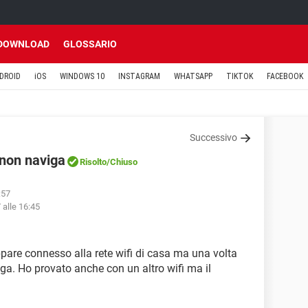
DOWNLOAD
GLOSSARIO
DROID
iOS
WINDOWS 10
INSTAGRAM
WHATSAPP
TIKTOK
FACEBOOK
Successivo
 non naviga
Risolto
/Chiuso
:57
 alle 16:45
pare connesso alla rete wifi di casa ma una volta
ega. Ho provato anche con un altro wifi ma il
?