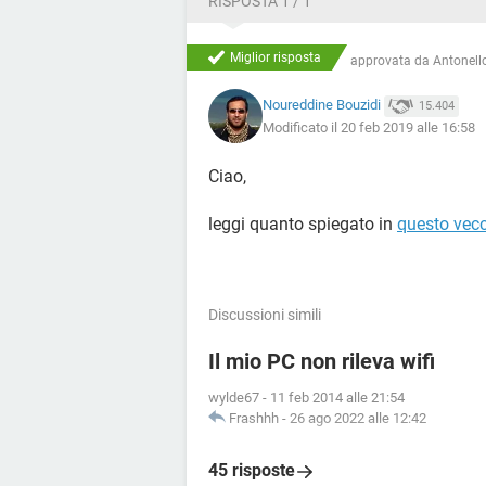
RISPOSTA 1 / 1
Miglior risposta
approvata da
Antonello
Noureddine Bouzidi
15.404
Modificato il 20 feb 2019 alle 16:58
Ciao,
leggi quanto spiegato in
questo vecc
Discussioni simili
Il mio PC non rileva wifi
wylde67
-
11 feb 2014 alle 21:54
Frashhh
-
26 ago 2022 alle 12:42
45 risposte