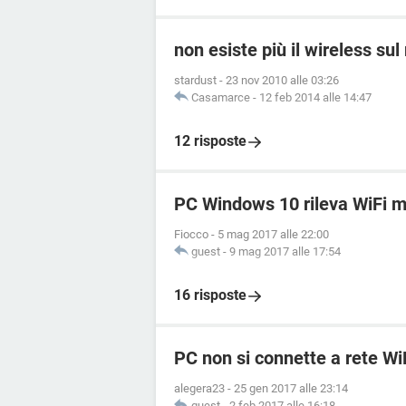
non esiste più il wireless su
stardust
-
23 nov 2010 alle 03:26
Casamarce
-
12 feb 2014 alle 14:47
12 risposte
PC Windows 10 rileva WiFi m
Fiocco
-
5 mag 2017 alle 22:00
guest
-
9 mag 2017 alle 17:54
16 risposte
PC non si connette a rete Wi
alegera23
-
25 gen 2017 alle 23:14
guest
-
2 feb 2017 alle 16:18