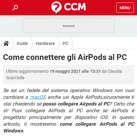
MENU
HOME
COVID-19
GAMING
GUIDE
Guide
Hardware
PC
INTRATTENIMENTO
ANDROID
COVID-19
GAMING
DOWNLOAD
Come connettere gli AirPods al PC
iOS
WINDOWS 10
INTRATTENIMENTO
ANDROID
INSTAGRAM
COVID-19
WHATSAPP
GAMING
FORUM
Ultimo aggiornamento
19 maggio 2021 alle 13:31
da
Claudia
iOS
WINDOWS 10
TIKTOK
INTRATTENIMENTO
FACEBOOK
ANDROID
Scarciolla
.
INSTAGRAM
COVID-19
WHATSAPP
GAMING
GLOSSARIO
HARDWARE
iOS
WINDOWS 10
Se sei un fedele del sistema operativo Windows non vuoi
TIKTOK
INTRATTENIMENTO
FACEBOOK
ANDROID
cambiare a
macOS
anche usi Apple AirPods,sicuramente ti
INSTAGRAM
COVID-19
WHATSAPP
GAMING
HARDWARE
iOS
WINDOWS 10
stai chiedendo se
posso collegare Airpods al PC
? Certo che
TIKTOK
INTRATTENIMENTO
FACEBOOK
ANDROID
sì! Puoi collegare AirPods al PC anche se AirPods è
INSTAGRAM
WHATSAPP
progettato principalmente per dispositivi iOS. In questo
HARDWARE
iOS
WINDOWS 10
articolo, ti mostreremo
TIKTOK
come collegare AirPods al PC
FACEBOOK
INSTAGRAM
WHATSAPP
Windows
.
HARDWARE