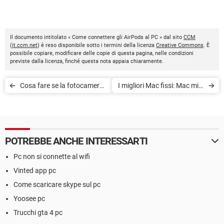
Il documento intitolato « Come connettere gli AirPods al PC » dal sito
CCM
(
it.ccm.net
) è reso disponibile sotto i termini della licenza
Creative Commons
. È
possibile copiare, modificare delle copie di questa pagina, nelle condizioni
previste dalla licenza, finché questa nota appaia chiaramente.
Cosa fare se la fotocamera
I migliori Mac fissi: Mac mini
Windows 10 non funziona
M1, iMac M1, Mac Studio
POTREBBE ANCHE INTERESSARTI
Pc non si connette al wifi
Vinted app pc
Come scaricare skype sul pc
Yoosee pc
Trucchi gta 4 pc