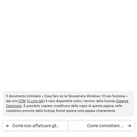
Il documento intitolato « Cosa fare se la fotocamera Windows 10 non funziona »
dal sito
CCM
(
it.ccm.net
) è reso disponibile sotto i termini della licenza
Creative
Commons
. È possibile copiare, modificare delle copie di questa pagina, nelle
condizioni previste dalla licenza, finché questa nota appaia chiaramente.
Come non affaticare gli
Come connettere gli
occhi davanti al PC
AirPods al PC