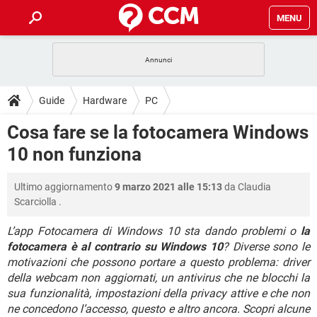
MENU
HOME
COVID-19
GAMING
GUIDE
Guide
Hardware
PC
INTRATTENIMENTO
ANDROID
COVID-19
GAMING
DOWNLOAD
Cosa fare se la fotocamera Windows
iOS
WINDOWS 10
INTRATTENIMENTO
ANDROID
10 non funziona
INSTAGRAM
COVID-19
WHATSAPP
GAMING
FORUM
iOS
WINDOWS 10
TIKTOK
INTRATTENIMENTO
FACEBOOK
ANDROID
Ultimo aggiornamento
9 marzo 2021 alle 15:13
da
Claudia
INSTAGRAM
COVID-19
WHATSAPP
GAMING
GLOSSARIO
HARDWARE
iOS
Scarciolla
.
WINDOWS 10
TIKTOK
INTRATTENIMENTO
FACEBOOK
ANDROID
INSTAGRAM
COVID-19
WHATSAPP
GAMING
L’app Fotocamera di Windows 10 sta dando problemi o
la
HARDWARE
iOS
WINDOWS 10
fotocamera è al contrario su Windows 10
? Diverse sono le
TIKTOK
INTRATTENIMENTO
FACEBOOK
ANDROID
motivazioni che possono portare a questo problema: driver
INSTAGRAM
WHATSAPP
HARDWARE
iOS
WINDOWS 10
della webcam non aggiornati, un antivirus che ne blocchi la
TIKTOK
FACEBOOK
sua funzionalità, impostazioni della privacy attive e che non
INSTAGRAM
WHATSAPP
ne concedono l’accesso, questo e altro ancora. Scopri alcune
HARDWARE