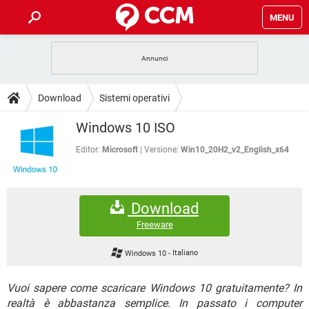
MENU
HOME
COVID-19
GAMING
GUIDE
Download
Sistemi operativi
INTRATTENIMENTO
ANDROID
COVID-19
GAMING
DOWNLOAD
Windows 10 ISO
iOS
WINDOWS 10
INTRATTENIMENTO
ANDROID
INSTAGRAM
COVID-19
WHATSAPP
GAMING
Editor:
Microsoft
Versione:
Win10_20H2_v2_English_x64
FORUM
iOS
WINDOWS 10
TIKTOK
INTRATTENIMENTO
FACEBOOK
ANDROID
INSTAGRAM
COVID-19
WHATSAPP
GAMING
GLOSSARIO
HARDWARE
iOS
WINDOWS 10
Download
TIKTOK
INTRATTENIMENTO
FACEBOOK
ANDROID
INSTAGRAM
COVID-19
WHATSAPP
GAMING
Freeware
HARDWARE
iOS
WINDOWS 10
TIKTOK
INTRATTENIMENTO
FACEBOOK
ANDROID
Windows 10
-
Italiano
INSTAGRAM
WHATSAPP
HARDWARE
iOS
WINDOWS 10
TIKTOK
FACEBOOK
Vuoi sapere come scaricare Windows 10 gratuitamente? In
INSTAGRAM
WHATSAPP
realtà è abbastanza semplice. In passato i computer
HARDWARE