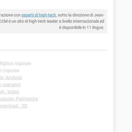
borazione con
esperti di high-tech
, sotto la direzione di Jean-
CM è un sito di high-tech leader a livello internazionale ed
è disponibile in 11 lingue.
Migliori risposte
ri risposte
ie -Android
 operativi
d - Video
Astuzie -Periferiche
ownload - 3D