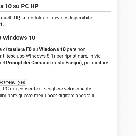
ws 10 su PC HP
uelli HP, la modalità di avvio è disponibile
11
.
F8 Windows 10
a di
tastiera F8
su
Windows 10
pare non
ti (escluso Windows 8.1) per ripristinare, in via
nel
Prompt dei Comandi
(tasto
Esegui
), poi digitare
ootmenu yes
 del PC ma consente di scegliere velocemente il
eliminare questo menu boot digitare ancora il