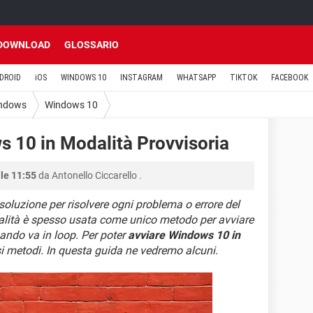
DOWNLOAD
GLOSSARIO
DROID
iOS
WINDOWS 10
INSTAGRAM
WHATSAPP
TIKTOK
FACEBOOK
ndows
Windows 10
 10 in Modalità Provvisoria
le 11:55
da
Antonello Ciccarello
.
soluzione per risolvere ogni problema o errore del
alità è spesso usata come unico metodo per avviare
ando va in loop. Per poter
avviare Windows 10 in
i metodi. In questa guida ne vedremo alcuni.