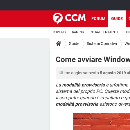
FORUM
GUIDE
COVID-19
GAMING
INTRATTENIMENTO
AN
Guide
Sistemi Operativi
Wi
Come avviare Windows
Ultimo aggiornamento
5 agosto 2019 al
La
modalità provvisoria
è un’ottima 
sistema del proprio PC. Questa mod
il computer quando è impallato o qu
modalità provvisoria
esistono divers