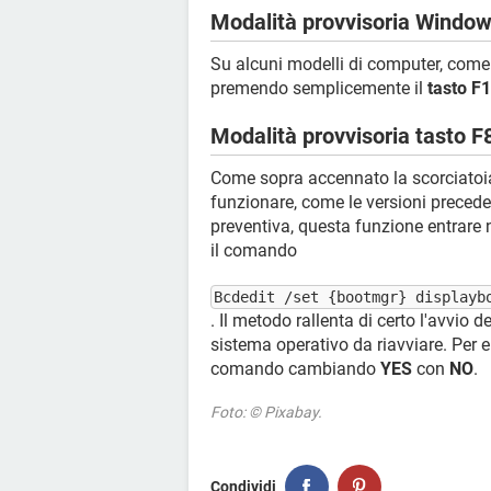
Modalità provvisoria Windo
Su alcuni modelli di computer, come q
premendo semplicemente il
tasto F
Modalità provvisoria tasto 
Come sopra accennato la scorciatoi
funzionare, come le versioni preceden
preventiva, questa funzione entrare 
il comando
Bcdedit /set {bootmgr} displayb
. Il metodo rallenta di certo l'avvio
sistema operativo da riavviare. Per 
comando cambiando
YES
con
NO
.
Foto: © Pixabay.
Condividi