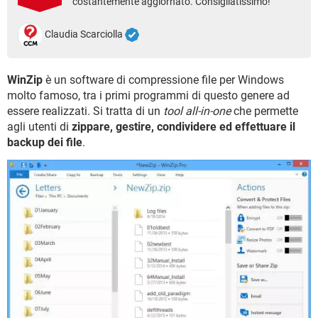
costantemente aggiornato. Consigliatissimo!
TIKTOK
FACEBOOK
HARDWARE
Claudia Scarciolla
WinZip
è un software di compressione file per Windows
molto famoso, tra i primi programmi di questo genere ad
essere realizzati. Si tratta di un
tool all-in-one
che permette
agli utenti di
zippare, gestire, condividere ed effettuare il
backup dei file
.