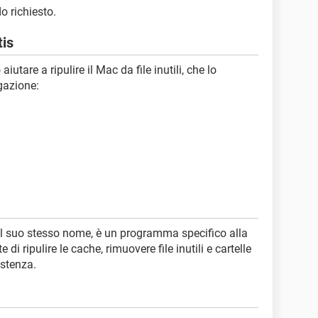
 richiesto.
tis
tare a ripulire il Mac da file inutili, che lo
igazione:
il suo stesso nome, è un programma specifico alla
 di ripulire le cache, rimuovere file inutili e cartelle
istenza.