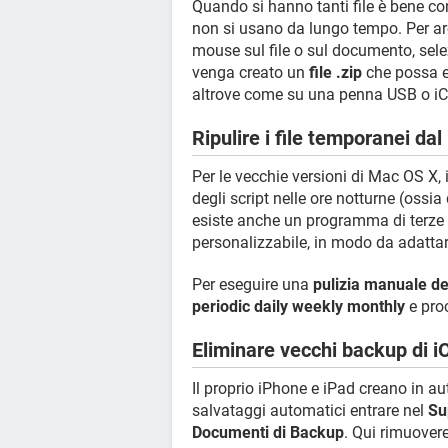
Quando si hanno tanti file è bene con
non si usano da lungo tempo. Per arch
mouse sul file o sul documento, sel
venga creato un
file .zip
che possa es
altrove come su una penna USB o iC
Ripulire i file temporanei da
Per le vecchie versioni di Mac OS X,
degli script nelle ore notturne (ossi
esiste anche un programma di terze 
personalizzabile, in modo da adattars
Per eseguire una
pulizia manuale d
periodic daily weekly monthly
e pro
Eliminare vecchi backup di i
Il proprio iPhone e iPad creano in a
salvataggi automatici entrare nel
Su
Documenti di Backup
. Qui rimuovere