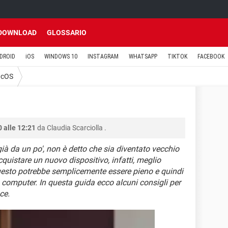
DOWNLOAD
GLOSSARIO
DROID
iOS
WINDOWS 10
INSTAGRAM
WHATSAPP
TIKTOK
FACEBOOK
cOS
 alle 12:21
da
Claudia Scarciolla
.
 già da un po', non è detto che sia diventato vecchio
quistare un nuovo dispositivo, infatti, meglio
 Questo potrebbe semplicemente essere pieno e quindi
o computer. In questa guida ecco alcuni consigli per
ce.