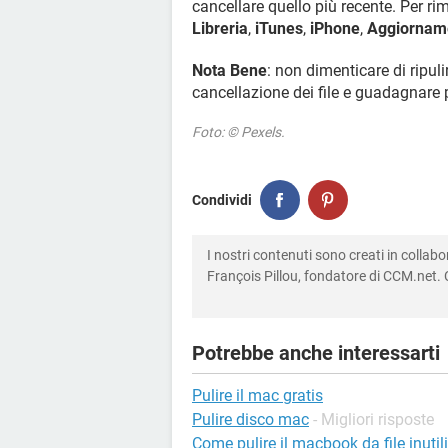
cancellare quello più recente. Per ri
Libreria
,
iTunes
,
iPhone
,
Aggiorname
Nota Bene
: non dimenticare di ripul
cancellazione dei file e guadagnare 
Foto: © Pexels.
Condividi
I nostri contenuti sono creati in colla
François Pillou, fondatore di CCM.net. C
Potrebbe anche interessarti
Pulire il mac gratis
Pulire disco mac
- Migliori risposte
Come pulire il macbook da file inutili