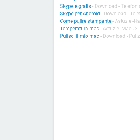
Skype è gratis
-
Download - Telefoni
Skype per Android
-
Download - Tele
Come pulire stampante
-
Astuzie -H
Temperatura mac
-
Astuzie -MacOS
Pulisci il mio mac
-
Download - Puliz