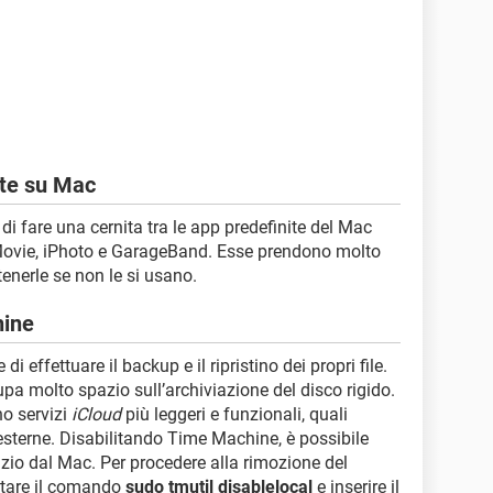
zate su Mac
 di fare una cernita tra le app predefinite del Mac
iMovie, iPhoto e GarageBand. Esse prendono molto
enerle se non le si usano.
hine
 effettuare il backup e il ripristino dei propri file.
a molto spazio sull’archiviazione del disco rigido.
no servizi
iCloud
più leggeri e funzionali, quali
esterne. Disabilitando Time Machine, è possibile
azio dal Mac. Per procedere alla rimozione del
gitare il comando
sudo tmutil disablelocal
e inserire il