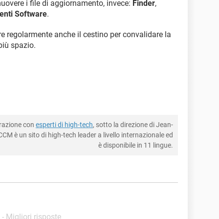
muovere i file di aggiornamento, invece:
Finder
,
nti Software
.
ire regolarmente anche il cestino per convalidare la
più spazio.
borazione con
esperti di high-tech
, sotto la direzione di Jean-
CM è un sito di high-tech leader a livello internazionale ed
è disponibile in 11 lingue.
- Migliori risposte