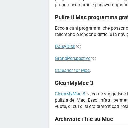
proprio username e password quando
Pulire il Mac programma gra
Ecco alcuni programmi che possono aiu
rallentano e rendono difficile la nav
DaisyDisk
;
GrandPerspective
;
CCleaner for Mac
.
CleanMyMac 3
CleanMyMac 3
, come suggerisce 
pulizia del Mac. Esso, infatti, permette
vuote, di cui ci si era dimenticati l’es
Archiviare i file su Mac