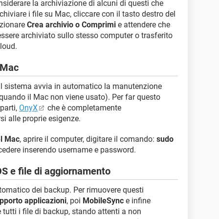
siderare la archiviazione di alcuni di questi che
iviare i file su Mac, cliccare con il tasto destro del
ezionare
Crea archivio o Comprimi
e attendere che
sere archiviato sullo stesso computer o trasferito
loud.
l Mac
 il sistema avvia in automatico la manutenzione
a quando il Mac non viene usato). Per far questo
parti,
OnyX
che è completamente
i alle proprie esigenze.
el Mac
, aprire il computer, digitare il comando:
sudo
cedere inserendo username e password.
OS e file di aggiornamento
utomatico dei backup. Per rimuovere questi
pporto applicazioni
, poi
MobileSync
e infine
 tutti i file di backup, stando attenti a non