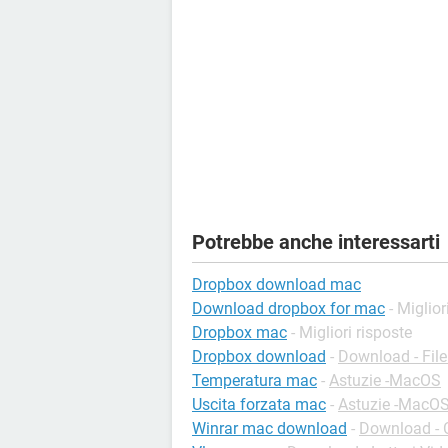
Potrebbe anche interessarti
Dropbox download mac
Download dropbox for mac
- Miglior
Dropbox mac
- Migliori risposte
Dropbox download
-
Download - Fi
Temperatura mac
-
Astuzie -MacOS
Uscita forzata mac
-
Astuzie -MacO
Winrar mac download
-
Download - 