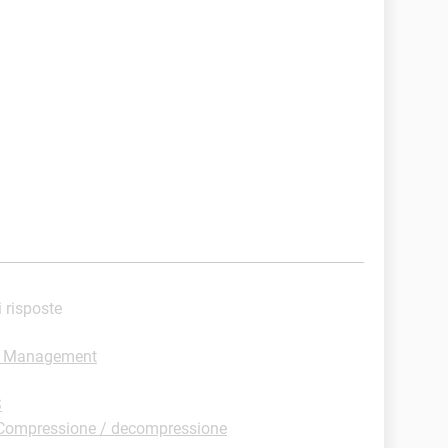
i risposte
le Management
S
Compressione / decompressione