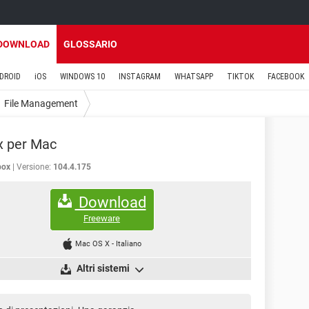
DOWNLOAD
GLOSSARIO
DROID
iOS
WINDOWS 10
INSTAGRAM
WHATSAPP
TIKTOK
FACEBOOK
File Management
x per Mac
box
Versione:
104.4.175
Download
Freeware
Mac OS X
-
Italiano
Altri sistemi