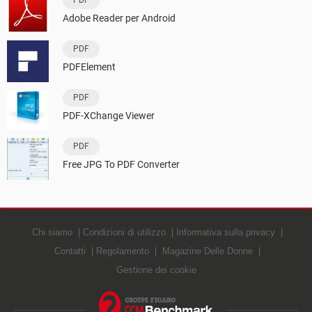
Adobe Reader per Android
PDF
PDFElement
PDF
PDF-XChange Viewer
PDF
Free JPG To PDF Converter
Chi siamo
Condizioni di utilizzo
Informativa sulla privacy
Contatti
Regolamento
Magazine Delle Donne
Gestione dei cookie