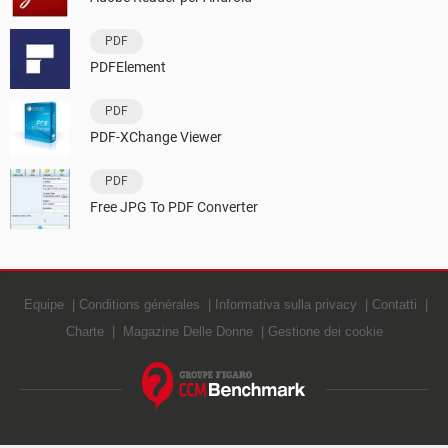
PDF
PDFElement
PDF
PDF-XChange Viewer
PDF
Free JPG To PDF Converter
Equipe
Conditions générales
Informativa sulla privacy
Contatti
Charte
Magazine Delle Donne
Gestione dei cookie