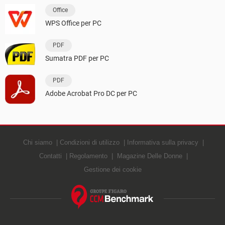
Office
WPS Office per PC
PDF
Sumatra PDF per PC
PDF
Adobe Acrobat Pro DC per PC
Chi siamo
Condizioni di utilizzo
Informativa sulla privacy
Contatti
Regolamento
Magazine Delle Donne
Gestione dei cookie