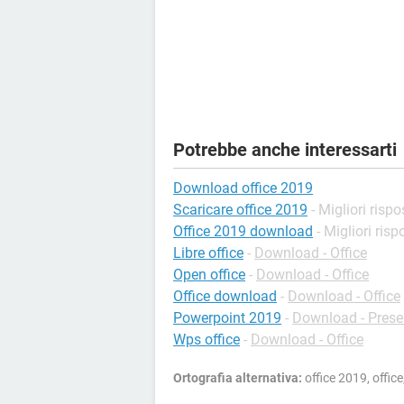
Potrebbe anche interessarti
Download office 2019
Scaricare office 2019
- Migliori rispo
Office 2019 download
- Migliori risp
Libre office
-
Download - Office
Open office
-
Download - Office
Office download
-
Download - Office
Powerpoint 2019
-
Download - Prese
Wps office
-
Download - Office
Ortografia alternativa:
office 2019, office