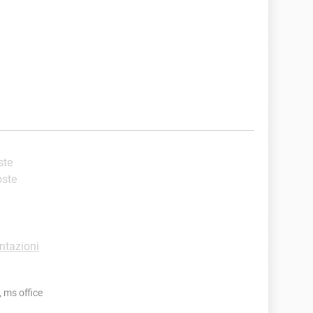
ste
oste
ntazioni
, ms office