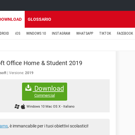
DOWNLOAD
GLOSSARIO
DROID
iOS
WINDOWS 10
INSTAGRAM
WHATSAPP
TIKTOK
FACEBOOK
ft Office Home & Student 2019
soft
Versione:
2019
Download
Commercial
Windows 10 Mac OS X
-
Italiano
eams
, è immancabile per i tuoi obiettivi scolastici!