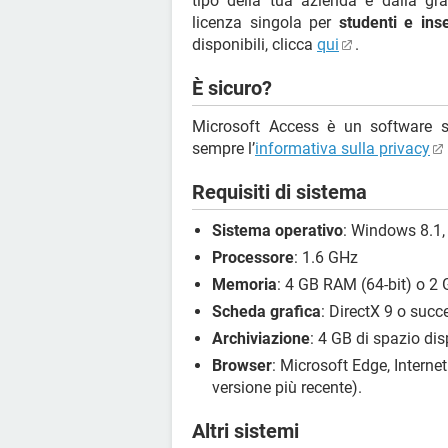
tipo della tua azienda e dalla gr
licenza singola per
studenti e ins
disponibili, clicca
qui
.
È sicuro?
Microsoft Access è un software si
sempre l’
informativa sulla privacy
Requisiti di sistema
Sistema operativo
: Windows 8.1
Processore
: 1.6 GHz
Memoria
: 4 GB RAM (64-bit) o 2 
Scheda grafica
: DirectX 9 o suc
Archiviazione
: 4 GB di spazio dis
Browser
: Microsoft Edge, Internet
versione più recente).
Altri sistemi