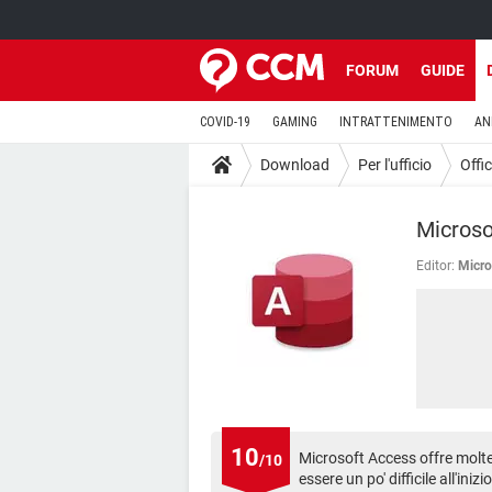
FORUM
GUIDE
COVID-19
GAMING
INTRATTENIMENTO
AN
Download
Per l'ufficio
Offi
Microso
Editor:
Micro
10
Microsoft Access offre molte
/10
essere un po' difficile all'iniz