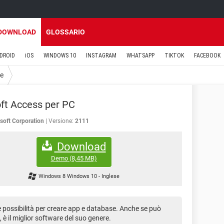
DOWNLOAD
GLOSSARIO
DROID
iOS
WINDOWS 10
INSTAGRAM
WHATSAPP
TIKTOK
FACEBOOK
ce
ft Access per PC
soft Corporation
Versione:
2111
Download
Demo
(8,45 MB)
Windows 8 Windows 10
-
Inglese
 possibilità per creare app e database. Anche se può
io, è il miglior software del suo genere.