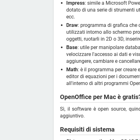
Impress
: simile a Microsoft Powe
dotato di una serie di strumenti ut
ecc.
Draw
: programma di grafica che 
utilizzati intorno allo schermo pro
oggetti, ruotarli in 2D o 3D, inserir
Base
: utile per manipolare databas
velocizzare l'accesso ai dati e vis
aggiungere, cambiare e cancellare
Math
: è il programma per creare 
editor di equazioni per i documenti
all'interno di altri programmi Ope
OpenOffice per Mac è gratis
Sì, il software è open source, qu
aggiuntivo.
Requisiti di sistema