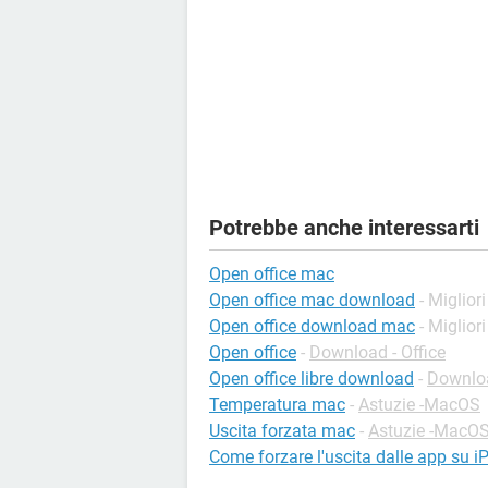
Potrebbe anche interessarti
Open office mac
Open office mac download
- Miglior
Open office download mac
- Miglior
Open office
-
Download - Office
Open office libre download
-
Downloa
Temperatura mac
-
Astuzie -MacOS
Uscita forzata mac
-
Astuzie -MacO
Come forzare l'uscita dalle app su 