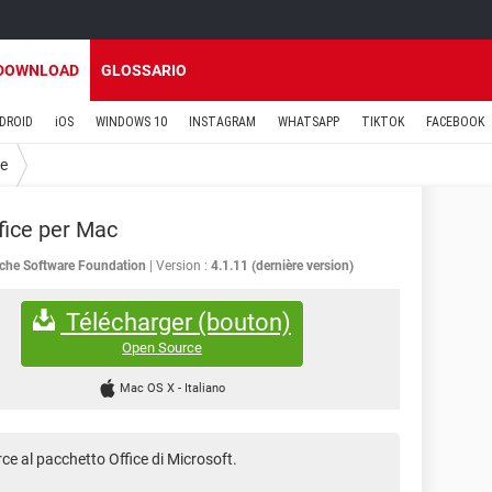
DOWNLOAD
GLOSSARIO
DROID
iOS
WINDOWS 10
INSTAGRAM
WHATSAPP
TIKTOK
FACEBOOK
ce
ice per Mac
che Software Foundation
Version :
4.1.11 (dernière version)
Télécharger (bouton)
Open Source
Mac OS X
-
Italiano
ce al pacchetto Office di Microsoft.