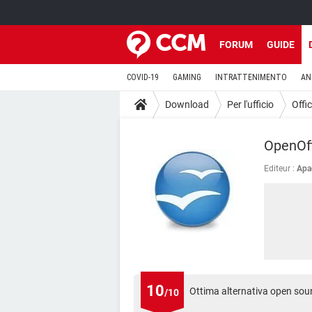
FORUM
GUIDE
COVID-19
GAMING
INTRATTENIMENTO
AN
Download
Per l'ufficio
Offi
OpenOff
Editeur :
Apa
10
Ottima alternativa open sour
/10