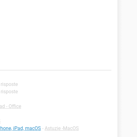
i risposte
i risposte
d - Office
S
iPhone, iPad, macOS
-
Astuzie -MacOS