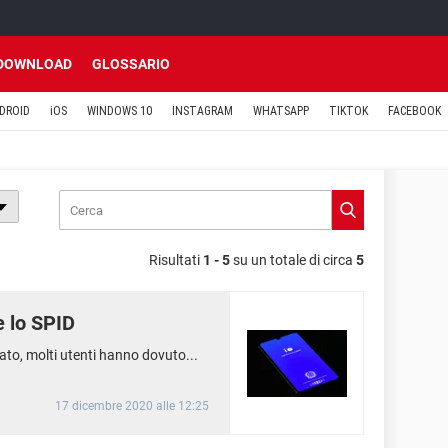
DOWNLOAD
GLOSSARIO
DROID
iOS
WINDOWS 10
INSTAGRAM
WHATSAPP
TIKTOK
FACEBOOK
Risultati
1 - 5
su un totale di circa
5
e lo SPID
tato, molti utenti hanno dovuto...
17 dicembre 2020 alle 12:25