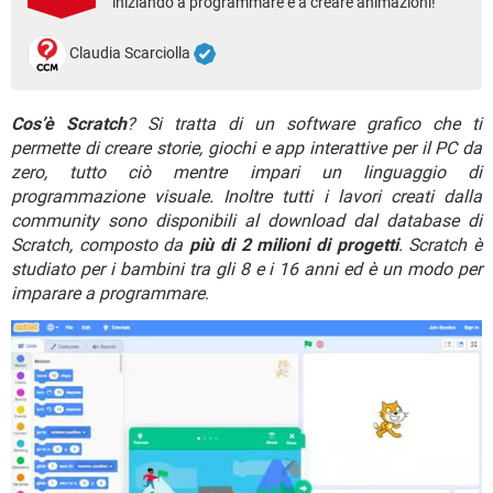
iniziando a programmare e a creare animazioni!
TIKTOK
FACEBOOK
HARDWARE
Claudia Scarciolla
Cos’è Scratch
? Si tratta di un software grafico che ti
permette di creare storie, giochi e app interattive per il PC da
zero, tutto ciò mentre impari un linguaggio di
programmazione visuale. Inoltre tutti i lavori creati dalla
community sono disponibili al download dal database di
Scratch, composto da
più di 2 milioni di progetti
. Scratch è
studiato per i bambini tra gli 8 e i 16 anni ed è un modo per
imparare a programmare
.