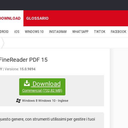
DOWNLOAD
GLOSSARIO
DROID
iOS
WINDOWS 10
INSTAGRAM
WHATSAPP
TIKTOK
FACEBOOK
FineReader PDF 15
Y
Versione:
15.0.9894
Download
Commercial
(732,82 MB)
Windows 8 Windows 10
-
Inglese
uesto genere, con strumenti utilissimi per gestire i tuoi