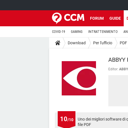
FORUM
GUIDE
COVID-19
GAMING
INTRATTENIMENTO
AN
Download
Per l'ufficio
PDF
ABBYY 
Editor:
ABBY
10
Uno dei migliori software di q
/10
file PDF