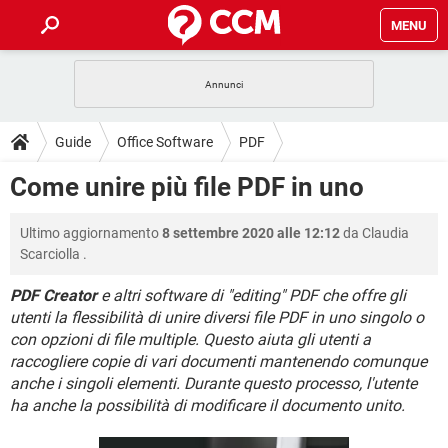
MENU
HOME
COVID-19
GAMING
GUIDE
Guide
Office Software
PDF
INTRATTENIMENTO
ANDROID
COVID-19
GAMING
DOWNLOAD
Come unire più file PDF in uno
iOS
WINDOWS 10
INTRATTENIMENTO
ANDROID
INSTAGRAM
COVID-19
WHATSAPP
GAMING
FORUM
Ultimo aggiornamento
8 settembre 2020 alle 12:12
da
Claudia
iOS
WINDOWS 10
TIKTOK
INTRATTENIMENTO
FACEBOOK
ANDROID
Scarciolla
.
INSTAGRAM
COVID-19
WHATSAPP
GAMING
GLOSSARIO
HARDWARE
iOS
WINDOWS 10
PDF Creator
e altri software di "editing" PDF che offre gli
TIKTOK
INTRATTENIMENTO
FACEBOOK
ANDROID
utenti la flessibilità di unire diversi file PDF in uno singolo o
INSTAGRAM
COVID-19
WHATSAPP
GAMING
HARDWARE
iOS
WINDOWS 10
con opzioni di file multiple. Questo aiuta gli utenti a
TIKTOK
INTRATTENIMENTO
FACEBOOK
ANDROID
raccogliere copie di vari documenti mantenendo comunque
INSTAGRAM
WHATSAPP
anche i singoli elementi. Durante questo processo, l'utente
HARDWARE
iOS
WINDOWS 10
ha anche la possibilità di modificare il documento unito.
TIKTOK
FACEBOOK
INSTAGRAM
WHATSAPP
HARDWARE