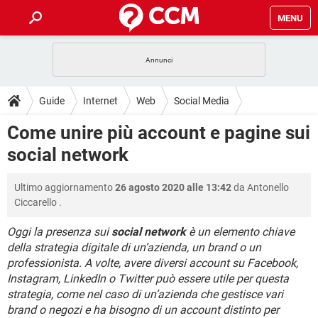
MENU
HOME
COVID-19
GAMING
GUIDE
Guide
Internet
Web
Social Media
INTRATTENIMENTO
ANDROID
COVID-19
GAMING
DOWNLOAD
Come unire più account e pagine sui
iOS
WINDOWS 10
INTRATTENIMENTO
ANDROID
social network
INSTAGRAM
COVID-19
WHATSAPP
GAMING
FORUM
iOS
WINDOWS 10
TIKTOK
INTRATTENIMENTO
FACEBOOK
ANDROID
Ultimo aggiornamento
26 agosto 2020 alle 13:42
da
Antonello
INSTAGRAM
COVID-19
WHATSAPP
GAMING
GLOSSARIO
HARDWARE
iOS
Ciccarello
.
WINDOWS 10
TIKTOK
INTRATTENIMENTO
FACEBOOK
ANDROID
INSTAGRAM
COVID-19
WHATSAPP
GAMING
Oggi la presenza sui
social network
è un elemento chiave
HARDWARE
iOS
WINDOWS 10
della strategia digitale di un’azienda, un brand o un
TIKTOK
INTRATTENIMENTO
FACEBOOK
ANDROID
professionista. A volte, avere diversi account su Facebook,
INSTAGRAM
WHATSAPP
HARDWARE
iOS
WINDOWS 10
Instagram, LinkedIn o Twitter può essere utile per questa
TIKTOK
FACEBOOK
strategia, come nel caso di un’azienda che gestisce vari
INSTAGRAM
WHATSAPP
brand o negozi e ha bisogno di un account distinto per
HARDWARE