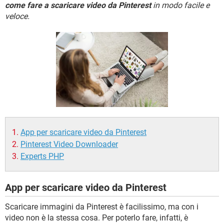
TIKTOK
FACEBOOK
come fare a scaricare video da Pinterest
in modo facile e
veloce.
HARDWARE
App per scaricare video da Pinterest
Pinterest Video Downloader
Experts PHP
App per scaricare video da Pinterest
Scaricare immagini da Pinterest è facilissimo, ma con i
video non è la stessa cosa. Per poterlo fare, infatti, è