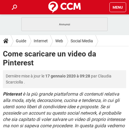
MENU
HOME
COVID-19
GAMING
GUIDE
Guide
Internet
Web
Social Media
INTRATTENIMENTO
ANDROID
COVID-19
GAMING
DOWNLOAD
Come scaricare un video da
iOS
WINDOWS 10
INTRATTENIMENTO
ANDROID
Pinterest
INSTAGRAM
COVID-19
WHATSAPP
GAMING
FORUM
iOS
WINDOWS 10
TIKTOK
INTRATTENIMENTO
FACEBOOK
ANDROID
Dernière mise à jour le
17 gennaio 2020 à 09:28
par
Claudia
INSTAGRAM
COVID-19
WHATSAPP
GAMING
GLOSSARIO
HARDWARE
iOS
Scarciolla
.
WINDOWS 10
TIKTOK
INTRATTENIMENTO
FACEBOOK
ANDROID
INSTAGRAM
COVID-19
WHATSAPP
GAMING
Pinterest
è la più grande piattaforma di contenuti relativa
HARDWARE
iOS
WINDOWS 10
alla moda, style, decorazione, cucina e tendenza, in cui gli
TIKTOK
INTRATTENIMENTO
FACEBOOK
ANDROID
utenti sono liberi di condividere idee e proposte. Se si
INSTAGRAM
WHATSAPP
HARDWARE
iOS
WINDOWS 10
possiede un account su questo social network, è probabile
TIKTOK
FACEBOOK
che sia capitato di voler salvare un video di proprio interesse
INSTAGRAM
WHATSAPP
ma non si sapeva come procedere. In questa guida vedremo
HARDWARE