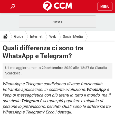
MENU
HOME
COVID-19
GAMING
GUIDE
Guide
Internet
Web
Social Media
INTRATTENIMENTO
ANDROID
COVID-19
GAMING
DOWNLOAD
Quali differenze ci sono tra
iOS
WINDOWS 10
INTRATTENIMENTO
ANDROID
WhatsApp e Telegram?
INSTAGRAM
COVID-19
WHATSAPP
GAMING
FORUM
iOS
WINDOWS 10
TIKTOK
INTRATTENIMENTO
FACEBOOK
ANDROID
Ultimo aggiornamento
29 settembre 2020 alle 12:27
da
Claudia
INSTAGRAM
COVID-19
WHATSAPP
GAMING
GLOSSARIO
HARDWARE
iOS
Scarciolla
.
WINDOWS 10
TIKTOK
INTRATTENIMENTO
FACEBOOK
ANDROID
INSTAGRAM
COVID-19
WHATSAPP
GAMING
WhatsApp e Telegram condividono diverse funzionalità.
HARDWARE
iOS
WINDOWS 10
Entrambe applicazioni in costante evoluzione,
WhatsApp
è
TIKTOK
INTRATTENIMENTO
FACEBOOK
ANDROID
l'app di messaggistica con più utenti in tutto il mondo, ma il
INSTAGRAM
WHATSAPP
HARDWARE
iOS
WINDOWS 10
suo rivale
Telegram
è sempre più popolare e migliaia di
TIKTOK
FACEBOOK
persone lo preferiscono, perché? Quali sono le differenze tra
INSTAGRAM
WHATSAPP
WhatsApp e Telegram? Ecco i dettagli.
HARDWARE