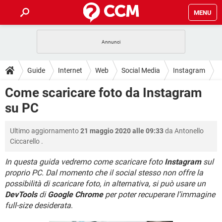
MENU
HOME
COVID-19
GAMING
GUIDE
Guide
Internet
Web
Social Media
Instagram
INTRATTENIMENTO
ANDROID
COVID-19
GAMING
DOWNLOAD
Come scaricare foto da Instagram
iOS
WINDOWS 10
INTRATTENIMENTO
ANDROID
su PC
INSTAGRAM
COVID-19
WHATSAPP
GAMING
FORUM
iOS
WINDOWS 10
TIKTOK
INTRATTENIMENTO
FACEBOOK
ANDROID
Ultimo aggiornamento
21 maggio 2020 alle 09:33
da
Antonello
INSTAGRAM
COVID-19
WHATSAPP
GAMING
GLOSSARIO
HARDWARE
iOS
Ciccarello
.
WINDOWS 10
TIKTOK
INTRATTENIMENTO
FACEBOOK
ANDROID
INSTAGRAM
COVID-19
WHATSAPP
GAMING
In questa guida vedremo come scaricare foto
Instagram
sul
HARDWARE
iOS
WINDOWS 10
proprio PC. Dal momento che il social stesso non offre la
TIKTOK
INTRATTENIMENTO
FACEBOOK
ANDROID
possibilità di scaricare foto, in alternativa, si può usare un
INSTAGRAM
WHATSAPP
HARDWARE
iOS
WINDOWS 10
DevTools
di
Google Chrome
per poter recuperare l’immagine
TIKTOK
FACEBOOK
full-size desiderata
.
INSTAGRAM
WHATSAPP
HARDWARE