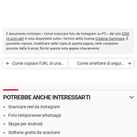
Il documento intitolato « Come scaricare foto da Instagram su PC » dal sito
CCM
(
it.ccm.net
) è reso disponibile sotto i termini della licenza
Creative Commons
. È
possibile copiare, modificare delle copie di questa pagina, nelle condizioni
previste dalla licenza, finché questa nota appaia chiaramente.
Come copiare l'URL di una
Come smettere di seguire
foto Instagram
chi non ti segue su
Instagram
POTREBBE ANCHE INTERESSARTI
Scaricare reel da instagram
Foto temporanee whatsapp
Skype per Android
Solitario gratis da scaricare