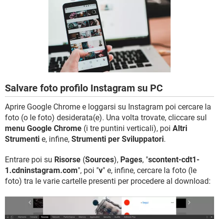
TIKTOK
FACEBOOK
HARDWARE
Salvare foto profilo Instagram su PC
Aprire Google Chrome e loggarsi su Instagram poi cercare la
foto (o le foto) desiderata(e). Una volta trovate, cliccare sul
menu Google Chrome
(i tre puntini verticali), poi
Altri
Strumenti
e, infine,
Strumenti per Sviluppatori
.
Entrare poi su
Risorse
(
Sources
),
Pages
, "
scontent-cdt1-
1.cdninstagram.com
", poi "
v
" e, infine, cercare la foto (le
foto) tra le varie cartelle presenti per procedere al download: