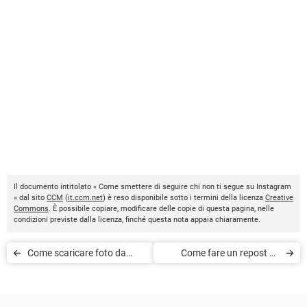
Il documento intitolato « Come smettere di seguire chi non ti segue su Instagram
» dal sito
CCM
(
it.ccm.net
) è reso disponibile sotto i termini della licenza
Creative
Commons
. È possibile copiare, modificare delle copie di questa pagina, nelle
condizioni previste dalla licenza, finché questa nota appaia chiaramente.
Come scaricare foto da
Come fare un repost su
Instagram su PC
Instagram