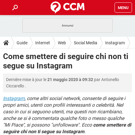
MENU
HOME
COVID-19
GAMING
GUIDE
Guide
Internet
Web
Social Media
Instagram
INTRATTENIMENTO
ANDROID
COVID-19
GAMING
DOWNLOAD
Come smettere di seguire chi non ti
iOS
WINDOWS 10
INTRATTENIMENTO
ANDROID
segue su Instagram
INSTAGRAM
COVID-19
WHATSAPP
GAMING
FORUM
iOS
WINDOWS 10
TIKTOK
INTRATTENIMENTO
FACEBOOK
ANDROID
Dernière mise à jour le
21 maggio 2020 à 09:32
par
Antonello
INSTAGRAM
COVID-19
WHATSAPP
GAMING
GLOSSARIO
HARDWARE
iOS
Ciccarello
.
WINDOWS 10
TIKTOK
INTRATTENIMENTO
FACEBOOK
ANDROID
INSTAGRAM
COVID-19
WHATSAPP
GAMING
Instagram
, come altri social network, consente di seguire i
HARDWARE
iOS
WINDOWS 10
propri amici, utenti con profili interessanti o celebrità. Nel
TIKTOK
INTRATTENIMENTO
FACEBOOK
ANDROID
caso in cui si seguono utenti, ma questi non ricambiano,
INSTAGRAM
WHATSAPP
HARDWARE
iOS
WINDOWS 10
anche se si è commentata qualche foto o messo qualche
TIKTOK
FACEBOOK
"Mi Piace", si possono "unfolloware". Ecco
come smettere di
INSTAGRAM
WHATSAPP
seguire chi non ti segue su Instagram
.
HARDWARE