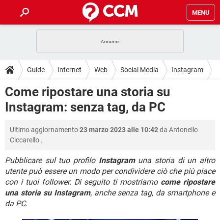
MENU
HOME
COVID-19
GAMING
GUIDE
Guide
Internet
Web
Social Media
Instagram
INTRATTENIMENTO
ANDROID
COVID-19
GAMING
DOWNLOAD
Come ripostare una storia su
iOS
WINDOWS 10
INTRATTENIMENTO
ANDROID
Instagram: senza tag, da PC
INSTAGRAM
COVID-19
WHATSAPP
GAMING
FORUM
iOS
WINDOWS 10
TIKTOK
INTRATTENIMENTO
FACEBOOK
ANDROID
Ultimo aggiornamento
23 marzo 2023 alle 10:42
da
Antonello
INSTAGRAM
COVID-19
WHATSAPP
GAMING
GLOSSARIO
HARDWARE
iOS
Ciccarello
.
WINDOWS 10
TIKTOK
INTRATTENIMENTO
FACEBOOK
ANDROID
INSTAGRAM
COVID-19
WHATSAPP
GAMING
Pubblicare sul tuo profilo
Instagram
una storia di un altro
HARDWARE
iOS
WINDOWS 10
utente può essere un modo per condividere ciò che più piace
TIKTOK
INTRATTENIMENTO
FACEBOOK
ANDROID
con i tuoi follower. Di seguito ti mostriamo
come ripostare
INSTAGRAM
WHATSAPP
HARDWARE
iOS
WINDOWS 10
una storia su Instagram
, anche senza tag, da smartphone e
TIKTOK
FACEBOOK
da PC
.
INSTAGRAM
WHATSAPP
HARDWARE