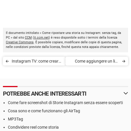
Il documento intitolato « Come ripostare una storia su Instagram: senza tag, da
PC » dal sito
CCM
(
it.ccm.net
) è reso disponibile sotto i termini della licenza
Creative Commons
. È possibile copiare, modificare delle copie di questa pagina,
nelle condizioni previste dalla licenza, finché questa nota appaia chiaramente.
Instagram TV: come creare
Come aggiungere un link
un canale su IGTV
nelle storie Instagram
POTREBBE ANCHE INTERESSARTI
Come fare screenshot di Storie Instagram senza essere scoperti
Cosa sono e come funzionano gli AirTag
MP3Tag
Condividere reel come storia