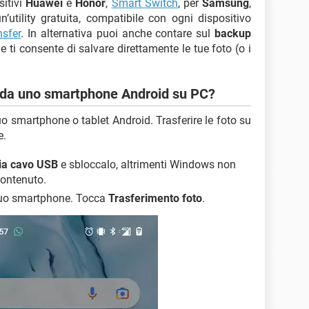
sitivi
Huawei
e
Honor
,
Smart Switch
, per
Samsung
,
un’utility gratuita, compatibile con ogni dispositivo
nsfer
. In alternativa puoi anche contare sul
backup
he ti consente di salvare direttamente le tue foto (o i
o da uno smartphone Android su PC?
uo smartphone o tablet Android. Trasferire le foto su
e.
ia cavo USB
e sbloccalo, altrimenti Windows non
contenuto.
 tuo smartphone. Tocca
Trasferimento foto
.