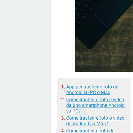
App per trasferire foto da
Android su PC o Mac
Come trasferire foto e video
da uno smartphone Android
su PC?
Come trasferire foto o video
da Android su Mac?
Come trasferire foto da