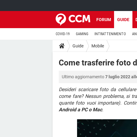
FORUM
GUIDE
COVID-19
GAMING
INTRATTENIMENTO
AN
Guide
Mobile
Come trasferire foto 
Ultimo aggiornamento
7 luglio 2022 al
Desideri scaricare foto da cellula
come fare? Nessun problema, si tra
quante foto vuoi importare). Conti
Android a PC o Mac
.