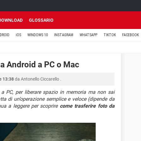
DOWNLOAD
GLOSSARIO
DROID
iOS
WINDOWS 10
INSTAGRAM
WHATSAPP
TIKTOK
FACEBOOK
da Android a PC o Mac
le 13:38
da
Antonello Ciccarello
.
re a PC, per liberare spazio in memoria ma non sai
tta di un’operazione semplice e veloce (dipende da
nua a leggere per scoprire
come trasferire foto da