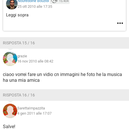
Noureddine Bouzidi
15.404
25 ott 2010 alle 17:35
Leggi sopra
RISPOSTA 15 / 16
grazie
16 nov 2010 alle 08:42
ciaoo vorrei fare un vidio cn immagini he foto he la musica
ha una mia amica
RISPOSTA 16 / 16
SarettaImpazzita
4 gen 2011 alle 17:07
Salve!