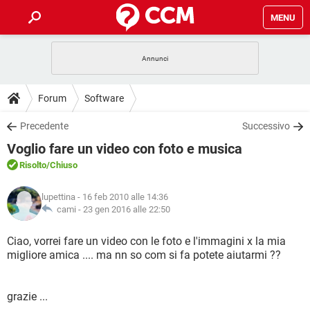
MENU
HOME
COVID-19
GAMING
GUIDE
Forum
Software
INTRATTENIMENTO
ANDROID
COVID-19
GAMING
DOWNLOAD
Precedente
Successivo
iOS
WINDOWS 10
INTRATTENIMENTO
ANDROID
Voglio fare un video con foto e musica
INSTAGRAM
COVID-19
WHATSAPP
GAMING
FORUM
iOS
WINDOWS 10
Risolto
/Chiuso
TIKTOK
INTRATTENIMENTO
FACEBOOK
ANDROID
INSTAGRAM
COVID-19
WHATSAPP
GAMING
GLOSSARIO
HARDWARE
iOS
lupettina
- 16 feb 2010 alle 14:36
WINDOWS 10
TIKTOK
INTRATTENIMENTO
FACEBOOK
ANDROID
cami -
23 gen 2016 alle 22:50
INSTAGRAM
COVID-19
WHATSAPP
GAMING
HARDWARE
iOS
WINDOWS 10
Ciao, vorrei fare un video con le foto e l'immagini x la mia
TIKTOK
INTRATTENIMENTO
FACEBOOK
ANDROID
migliore amica .... ma nn so com si fa potete aiutarmi ??
INSTAGRAM
WHATSAPP
HARDWARE
iOS
WINDOWS 10
TIKTOK
FACEBOOK
INSTAGRAM
WHATSAPP
grazie ...
HARDWARE