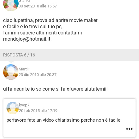
Gianki
30 set 2010 alle 15:57
ciao lupettina, prova ad aprire movie maker
e facile e lo trovi sul tuo pc,
fammii sapere altrimenti contattami
mondojoy@hotmail.it
RISPOSTA 6 / 16
Martii
23 dic 2010 alle 20:37
uffa neanke io so come si fa xfavore aiutatemiii
kyop7
20 feb 2015 alle 17:19
perfavore fate un video chiarissimo perche non è facile