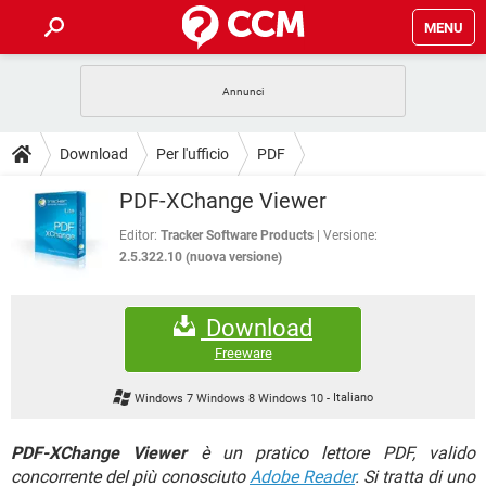
MENU
HOME
COVID-19
GAMING
GUIDE
Download
Per l'ufficio
PDF
INTRATTENIMENTO
ANDROID
COVID-19
GAMING
DOWNLOAD
PDF-XChange Viewer
iOS
WINDOWS 10
INTRATTENIMENTO
ANDROID
INSTAGRAM
COVID-19
WHATSAPP
GAMING
Editor:
Tracker Software Products
Versione:
FORUM
iOS
WINDOWS 10
2.5.322.10 (nuova versione)
TIKTOK
INTRATTENIMENTO
FACEBOOK
ANDROID
INSTAGRAM
COVID-19
WHATSAPP
GAMING
GLOSSARIO
HARDWARE
iOS
WINDOWS 10
Download
TIKTOK
INTRATTENIMENTO
FACEBOOK
ANDROID
INSTAGRAM
COVID-19
WHATSAPP
GAMING
Freeware
HARDWARE
iOS
WINDOWS 10
TIKTOK
INTRATTENIMENTO
FACEBOOK
ANDROID
Windows 7 Windows 8 Windows 10
-
Italiano
INSTAGRAM
WHATSAPP
HARDWARE
iOS
WINDOWS 10
TIKTOK
FACEBOOK
PDF-XChange Viewer
è un pratico lettore PDF, valido
INSTAGRAM
WHATSAPP
concorrente del più conosciuto
HARDWARE
Adobe Reader
. Si tratta di uno