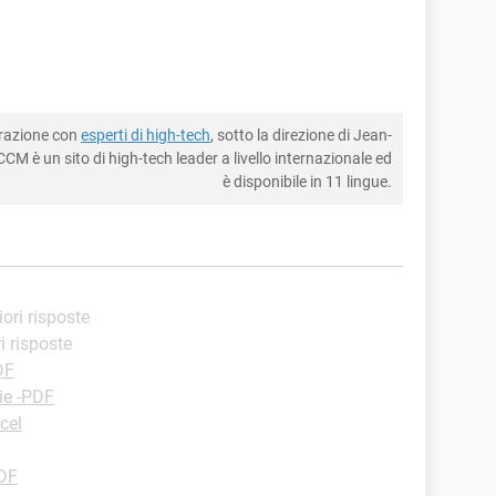
borazione con
esperti di high-tech
, sotto la direzione di Jean-
CM è un sito di high-tech leader a livello internazionale ed
è disponibile in 11 lingue.
iori risposte
ri risposte
DF
ie -PDF
cel
PDF