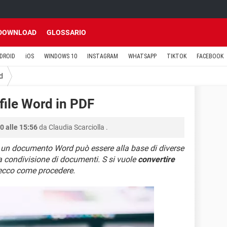
DOWNLOAD
GLOSSARIO
DROID
iOS
WINDOWS 10
INSTAGRAM
WHATSAPP
TIKTOK
FACEBOOK
d
file Word in PDF
0 alle 15:56
da
Claudia Scarciolla
.
 un documento Word può essere alla base di diverse
la condivisione di documenti. S si vuole
convertire
 ecco come procedere.