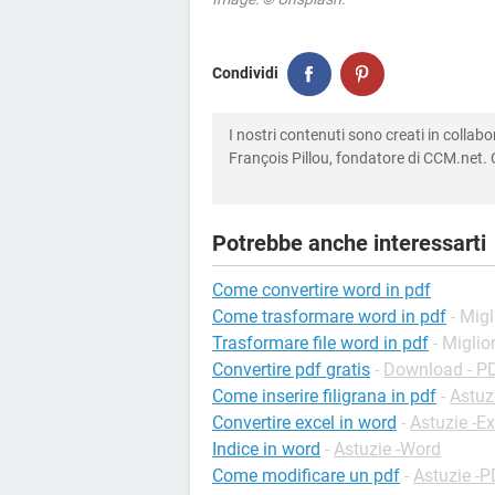
Condividi
I nostri contenuti sono creati in colla
François Pillou, fondatore di CCM.net. C
Potrebbe anche interessarti
Come convertire word in pdf
Come trasformare word in pdf
- Migl
Trasformare file word in pdf
- Miglio
Convertire pdf gratis
-
Download - P
Come inserire filigrana in pdf
-
Astuz
Convertire excel in word
-
Astuzie -Ex
Indice in word
-
Astuzie -Word
Come modificare un pdf
-
Astuzie -