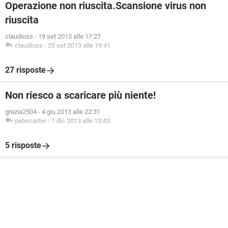
Operazione non riuscita.Scansione virus non
riuscita
claudioss
-
19 set 2013 alle 17:27
claudioss
-
25 set 2013 alle 19:41
27 risposte
Non riesco a scaricare più niente!
grazia2504
-
4 giu 2013 alle 22:31
petercarter
-
1 dic 2013 alle 13:43
5 risposte