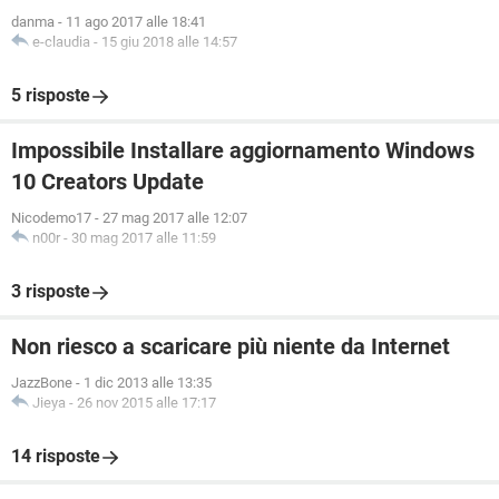
danma
-
11 ago 2017 alle 18:41
e-claudia
-
15 giu 2018 alle 14:57
5 risposte
Impossibile Installare aggiornamento Windows
10 Creators Update
Nicodemo17
-
27 mag 2017 alle 12:07
n00r
-
30 mag 2017 alle 11:59
3 risposte
Non riesco a scaricare più niente da Internet
JazzBone
-
1 dic 2013 alle 13:35
Jieya
-
26 nov 2015 alle 17:17
14 risposte