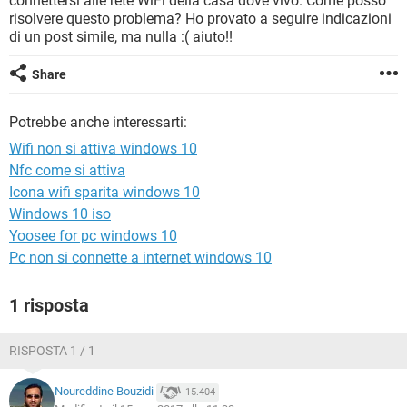
connettersi alle rete WiFi della casa dove vivo. Come posso
TIKTOK
FACEBOOK
risolvere questo problema? Ho provato a seguire indicazioni
di un post simile, ma nulla :( aiuto!!
HARDWARE
Share
Potrebbe anche interessarti:
Wifi non si attiva windows 10
Nfc come si attiva
Icona wifi sparita windows 10
Windows 10 iso
Yoosee for pc windows 10
Pc non si connette a internet windows 10
1 risposta
RISPOSTA 1 / 1
Noureddine Bouzidi
15.404