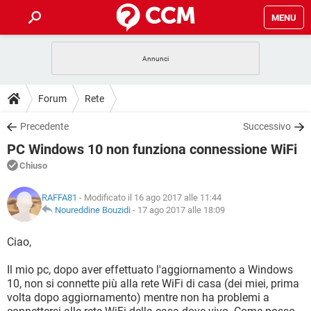
MENU
HOME
COVID-19
GAMING
GUIDE
Forum
Rete
INTRATTENIMENTO
ANDROID
COVID-19
GAMING
DOWNLOAD
Precedente
Successivo
iOS
WINDOWS 10
INTRATTENIMENTO
ANDROID
PC Windows 10 non funziona connessione WiFi
INSTAGRAM
COVID-19
WHATSAPP
GAMING
FORUM
iOS
WINDOWS 10
Chiuso
TIKTOK
INTRATTENIMENTO
FACEBOOK
ANDROID
INSTAGRAM
COVID-19
WHATSAPP
GAMING
GLOSSARIO
HARDWARE
iOS
RAFFA81
- Modificato il 16 ago 2017 alle 11:44
WINDOWS 10
TIKTOK
INTRATTENIMENTO
FACEBOOK
ANDROID
Noureddine Bouzidi
-
17 ago 2017 alle 18:09
INSTAGRAM
COVID-19
WHATSAPP
GAMING
HARDWARE
iOS
WINDOWS 10
Ciao,
TIKTOK
INTRATTENIMENTO
FACEBOOK
ANDROID
INSTAGRAM
WHATSAPP
Il mio pc, dopo aver effettuato l'aggiornamento a Windows
HARDWARE
iOS
WINDOWS 10
TIKTOK
FACEBOOK
10, non si connette più alla rete WiFi di casa (dei miei, prima
INSTAGRAM
WHATSAPP
volta dopo aggiornamento) mentre non ha problemi a
HARDWARE