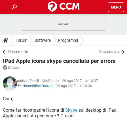
MENU
HOME
COVID-19
GAMING
GUIDE
Forum
Software
Programmi
INTRATTENIMENTO
ANDROID
COVID-19
GAMING
DOWNLOAD
Precedente
Successivo
iOS
WINDOWS 10
INTRATTENIMENTO
ANDROID
IPad Apple icona skype cancellata per errore
INSTAGRAM
COVID-19
WHATSAPP
GAMING
FORUM
iOS
WINDOWS 10
Chiuso
TIKTOK
INTRATTENIMENTO
FACEBOOK
ANDROID
INSTAGRAM
COVID-19
WHATSAPP
GAMING
GLOSSARIO
HARDWARE
iOS
patrizia Finelli
- Modificato il 29 ago 2017 alle 13:37
WINDOWS 10
TIKTOK
INTRATTENIMENTO
FACEBOOK
ANDROID
Noureddine Bouzidi
-
29 ago 2017 alle 13:36
INSTAGRAM
COVID-19
WHATSAPP
GAMING
HARDWARE
iOS
WINDOWS 10
Ciao,
TIKTOK
INTRATTENIMENTO
FACEBOOK
ANDROID
INSTAGRAM
WHATSAPP
Come far ricomparire l'icona di
HARDWARE
iOS
Skype
WINDOWS 10
sul desktop di iPad
TIKTOK
FACEBOOK
Apple cancellato per errore ? Grazie
INSTAGRAM
WHATSAPP
HARDWARE