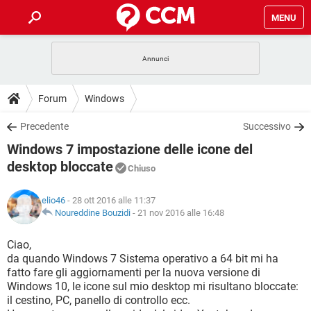
MENU
HOME
COVID-19
GAMING
GUIDE
Forum
Windows
INTRATTENIMENTO
ANDROID
COVID-19
GAMING
DOWNLOAD
Precedente
Successivo
iOS
WINDOWS 10
INTRATTENIMENTO
ANDROID
Windows 7 impostazione delle icone del
INSTAGRAM
COVID-19
WHATSAPP
GAMING
FORUM
iOS
WINDOWS 10
desktop bloccate
Chiuso
TIKTOK
INTRATTENIMENTO
FACEBOOK
ANDROID
INSTAGRAM
COVID-19
WHATSAPP
GAMING
GLOSSARIO
HARDWARE
iOS
WINDOWS 10
elio46
- 28 ott 2016 alle 11:37
TIKTOK
INTRATTENIMENTO
FACEBOOK
ANDROID
Noureddine Bouzidi
-
21 nov 2016 alle 16:48
INSTAGRAM
COVID-19
WHATSAPP
GAMING
HARDWARE
iOS
WINDOWS 10
Ciao,
TIKTOK
INTRATTENIMENTO
FACEBOOK
ANDROID
INSTAGRAM
WHATSAPP
da quando Windows 7 Sistema operativo a 64 bit mi ha
HARDWARE
iOS
WINDOWS 10
fatto fare gli aggiornamenti per la nuova versione di
TIKTOK
FACEBOOK
Windows 10, le icone sul mio desktop mi risultano bloccate:
INSTAGRAM
WHATSAPP
il cestino, PC, panello di controllo ecc.
HARDWARE