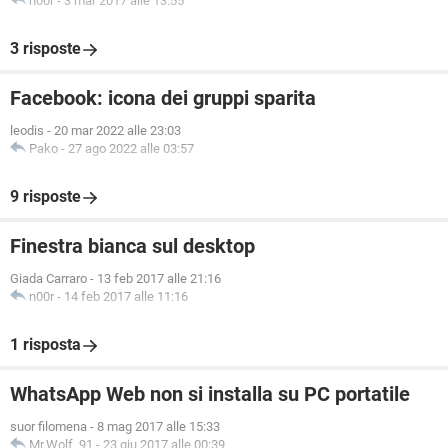
n00r
-
3 mar 2017 alle 13:55
3 risposte
Facebook: icona dei gruppi sparita
leodis
-
20 mar 2022 alle 23:03
Pako
-
27 ago 2022 alle 03:57
9 risposte
Finestra bianca sul desktop
Giada Carraro
-
13 feb 2017 alle 21:16
n00r
-
14 feb 2017 alle 11:16
1 risposta
WhatsApp Web non si installa su PC portatile
suor filomena
-
8 mag 2017 alle 15:33
Mr.Wolf_91
-
23 giu 2017 alle 00:39