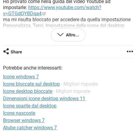
Ho provato come nella guida del video Youtube ad
TIKTOK
FACEBOOK
impostarle:
https://www.youtube.com/watch?
HARDWARE
v=GTGdQYBDqa4
ma mi risulta bloccato per accedere da quella impostazione
Personalizza, Temi, Impostazione delle icone del desktop
bloccate, non si apre proprio.
Altro...
Share
Potrebbe anche interessarti:
Icone windows 7
Icone bloccate sul desktop
- Migliori risposte
Icone desktop bloccate
- Migliori risposte
Dimensioni icone desktop windows 11
Icone sparite dal desktop
Icone nascoste
Browser windows 7
Atube catcher windows 7