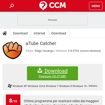
MENU
HOME
COVID-19
GAMING
GUIDE
Download
Internet
Download
INTRATTENIMENTO
ANDROID
COVID-19
GAMING
DOWNLOAD
aTube Catcher
iOS
WINDOWS 10
INTRATTENIMENTO
ANDROID
INSTAGRAM
COVID-19
WHATSAPP
GAMING
Editor:
Diego Uscanga
Versione:
3.8.9762 (nuova versione)
FORUM
iOS
WINDOWS 10
TIKTOK
INTRATTENIMENTO
FACEBOOK
ANDROID
INSTAGRAM
COVID-19
WHATSAPP
GAMING
GLOSSARIO
HARDWARE
iOS
WINDOWS 10
Download
TIKTOK
INTRATTENIMENTO
FACEBOOK
ANDROID
INSTAGRAM
COVID-19
WHATSAPP
GAMING
Freeware
(26,07 MB)
HARDWARE
iOS
WINDOWS 10
TIKTOK
INTRATTENIMENTO
FACEBOOK
ANDROID
Windows XP Windows Vista Windows 7 Windows 8 Windows 10
-
Italiano
INSTAGRAM
WHATSAPP
HARDWARE
iOS
WINDOWS 10
TIKTOK
FACEBOOK
INSTAGRAM
WHATSAPP
8
Ottimo programma per scaricare video dai maggiori
/10
HARDWARE