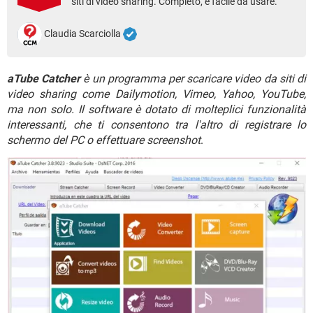
siti di video sharing. Completo, è facile da usare.
TIKTOK
FACEBOOK
HARDWARE
Claudia Scarciolla
aTube Catcher
è un programma per scaricare video da siti di
video sharing come Dailymotion, Vimeo, Yahoo, YouTube,
ma non solo. Il software è dotato di molteplici funzionalità
interessanti, che ti consentono tra l'altro di registrare lo
schermo del PC o effettuare screenshot
.