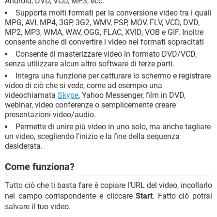
Android, DVD, VCD, MP3, ecc.
Supporta molti formati per la conversione video tra i quali
MPG, AVI, MP4, 3GP, 3G2, WMV, PSP, MOV, FLV, VCD, DVD,
MP2, MP3, WMA, WAV, OGG, FLAC, XVID, VOB e GIF. Inoltre
consente anche di convertire i video nei formati sopracitati
Consente di masterizzare video in formato DVD/VCD,
senza utilizzare alcun altro software di terze parti.
Integra una funzione per catturare lo schermo e registrare
video di ciò che si vede, come ad esempio una
videochiamata
Skype
, Yahoo Messenger, film in DVD,
webinar, video conferenze o semplicemente creare
presentazioni video/audio.
Permette di unire più video in uno solo, ma anche tagliare
un video, scegliendo l'inizio e la fine della sequenza
desiderata.
Come funziona?
Tutto ciò che ti basta fare è copiare l’URL del video, incollarlo
nel campo corrispondente e cliccare
Start
. Fatto ciò potrai
salvare il tuo video.