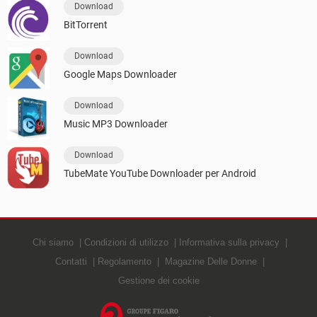
Download
BitTorrent
Download
Google Maps Downloader
Download
Music MP3 Downloader
Download
TubeMate YouTube Downloader per Android
Chi siamo
Condizioni di utilizzo
Informativa sulla privacy
Contatti
Regolamento
Magazine Delle Donne
Gestione dei cookie