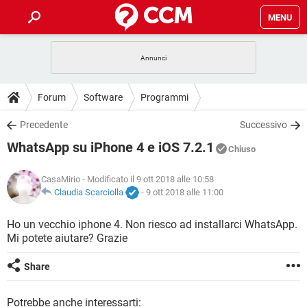
MENU
HOME
COVID-19
GAMING
GUIDE
Forum
Software
Programmi
INTRATTENIMENTO
ANDROID
COVID-19
GAMING
DOWNLOAD
Precedente
Successivo
iOS
WINDOWS 10
INTRATTENIMENTO
ANDROID
WhatsApp su iPhone 4 e iOS 7.2.1
INSTAGRAM
COVID-19
WHATSAPP
GAMING
Chiuso
FORUM
iOS
WINDOWS 10
TIKTOK
INTRATTENIMENTO
FACEBOOK
ANDROID
CasaMirio
- Modificato il 9 ott 2018 alle 10:58
INSTAGRAM
COVID-19
WHATSAPP
GAMING
GLOSSARIO
Claudia Scarciolla
-
9 ott 2018 alle 11:00
HARDWARE
iOS
WINDOWS 10
TIKTOK
INTRATTENIMENTO
FACEBOOK
ANDROID
INSTAGRAM
COVID-19
WHATSAPP
GAMING
Ho un vecchio iphone 4. Non riesco ad installarci WhatsApp.
HARDWARE
iOS
WINDOWS 10
Mi potete aiutare? Grazie
TIKTOK
INTRATTENIMENTO
FACEBOOK
ANDROID
INSTAGRAM
WHATSAPP
HARDWARE
iOS
WINDOWS 10
Share
TIKTOK
FACEBOOK
INSTAGRAM
WHATSAPP
HARDWARE
Potrebbe anche interessarti: