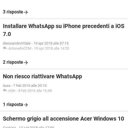
3 risposte
Installare WhatsApp su iPhone precedenti a iOS
7.0
AlessandroVItale
-
19 apr 2018 alle 07:15
AntonelloCCM
-
19 apr 2018 alle 14:20
2 risposte
Non riesco riattivare WhatsApp
Aura
-
7 feb 2016 alle 20:10
n00r
-
8 feb 2016 alle 16:48
1 risposta
Schermo grigio all accensione Acer Windows 10
Cookino
-
12 set 2018 alle 17:59