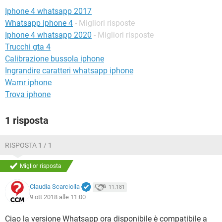
TIKTOK
FACEBOOK
Iphone 4 whatsapp 2017
HARDWARE
Whatsapp iphone 4
- Migliori risposte
Iphone 4 whatsapp 2020
- Migliori risposte
Trucchi gta 4
Calibrazione bussola iphone
Ingrandire caratteri whatsapp iphone
Wamr iphone
Trova iphone
1 risposta
RISPOSTA 1 / 1
Miglior risposta
Claudia Scarciolla
11.181
9 ott 2018 alle 11:00
Ciao la versione Whatsapp ora disponibile è compatibile a