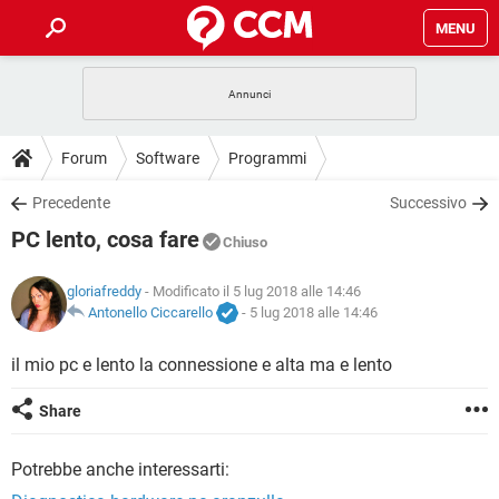
MENU
HOME
COVID-19
GAMING
GUIDE
Forum
Software
Programmi
INTRATTENIMENTO
ANDROID
COVID-19
GAMING
DOWNLOAD
Precedente
Successivo
iOS
WINDOWS 10
INTRATTENIMENTO
ANDROID
PC lento, cosa fare
INSTAGRAM
COVID-19
WHATSAPP
GAMING
Chiuso
FORUM
iOS
WINDOWS 10
TIKTOK
INTRATTENIMENTO
FACEBOOK
ANDROID
gloriafreddy
- Modificato il 5 lug 2018 alle 14:46
INSTAGRAM
COVID-19
WHATSAPP
GAMING
GLOSSARIO
Antonello Ciccarello
-
5 lug 2018 alle 14:46
HARDWARE
iOS
WINDOWS 10
TIKTOK
INTRATTENIMENTO
FACEBOOK
ANDROID
INSTAGRAM
COVID-19
WHATSAPP
GAMING
il mio pc e lento la connessione e alta ma e lento
HARDWARE
iOS
WINDOWS 10
TIKTOK
INTRATTENIMENTO
FACEBOOK
ANDROID
Share
INSTAGRAM
WHATSAPP
HARDWARE
iOS
WINDOWS 10
TIKTOK
FACEBOOK
Potrebbe anche interessarti:
INSTAGRAM
WHATSAPP
HARDWARE