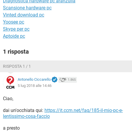
Diagnostica hardware pc aranzulla
TIKTOK
FACEBOOK
Scansione hardware pc
HARDWARE
Vinted download pc
Yoosee pc
Skype per pc
Aptoide pc
1 risposta
RISPOSTA 1 / 1
Antonello Ciccarello
1.865
5 lug 2018 alle 14:46
Ciao,
dai un'occhiata qui:
https://it.ccm.net/faq/185-il-mio-pc-e-
lentissimo-cosa-faccio
a presto