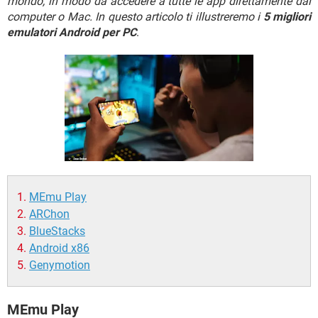
mondo, in modo da accedere a tutte le app direttamente dal
TIKTOK
FACEBOOK
computer o Mac. In questo articolo ti illustreremo i
5 migliori
HARDWARE
emulatori Android per PC
.
MEmu Play
ARChon
BlueStacks
Android x86
Genymotion
MEmu Play