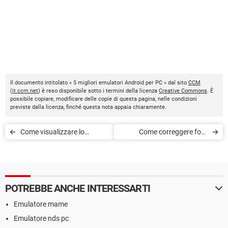
Il documento intitolato « 5 migliori emulatori Android per PC » dal sito
CCM
(
it.ccm.net
) è reso disponibile sotto i termini della licenza
Creative Commons
. È
possibile copiare, modificare delle copie di questa pagina, nelle condizioni
previste dalla licenza, finché questa nota appaia chiaramente.
Come visualizzare lo
Come correggere foto
schermo dello smartphone
sfocate gratis
su PC
POTREBBE ANCHE INTERESSARTI
Emulatore mame
Emulatore nds pc