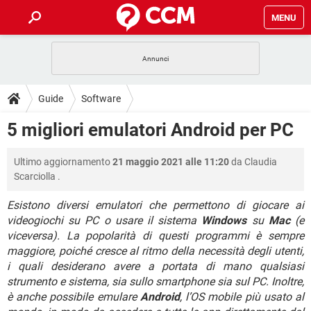
MENU
HOME
COVID-19
GAMING
GUIDE
Guide
Software
INTRATTENIMENTO
ANDROID
COVID-19
GAMING
DOWNLOAD
5 migliori emulatori Android per PC
iOS
WINDOWS 10
INTRATTENIMENTO
ANDROID
INSTAGRAM
COVID-19
WHATSAPP
GAMING
FORUM
Ultimo aggiornamento
21 maggio 2021 alle 11:20
da
Claudia
iOS
WINDOWS 10
TIKTOK
INTRATTENIMENTO
FACEBOOK
ANDROID
Scarciolla
.
INSTAGRAM
COVID-19
WHATSAPP
GAMING
GLOSSARIO
HARDWARE
iOS
WINDOWS 10
Esistono diversi emulatori che permettono di giocare ai
TIKTOK
INTRATTENIMENTO
FACEBOOK
ANDROID
videogiochi su PC o usare il sistema
Windows
su
Mac
(e
INSTAGRAM
COVID-19
WHATSAPP
GAMING
HARDWARE
iOS
WINDOWS 10
viceversa). La popolarità di questi programmi è sempre
TIKTOK
INTRATTENIMENTO
FACEBOOK
ANDROID
maggiore, poiché cresce al ritmo della necessità degli utenti,
INSTAGRAM
WHATSAPP
i quali desiderano avere a portata di mano qualsiasi
HARDWARE
iOS
WINDOWS 10
strumento e sistema, sia sullo smartphone sia sul PC. Inoltre,
TIKTOK
FACEBOOK
INSTAGRAM
WHATSAPP
è anche possibile emulare
Android
, l’OS mobile più usato al
HARDWARE