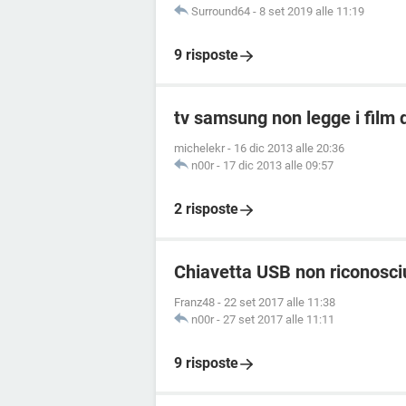
Surround64
-
8 set 2019 alle 11:19
9 risposte
tv samsung non legge i film 
michelekr
-
16 dic 2013 alle 20:36
n00r
-
17 dic 2013 alle 09:57
2 risposte
Chiavetta USB non riconosci
Franz48
-
22 set 2017 alle 11:38
n00r
-
27 set 2017 alle 11:11
9 risposte