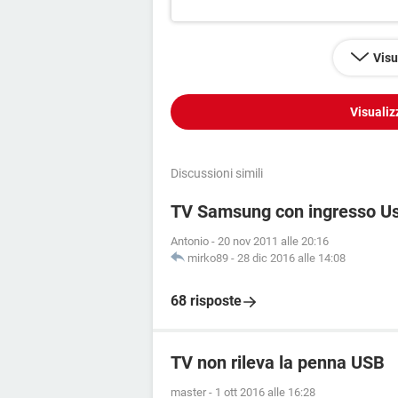
Visu
Visualiz
Discussioni simili
TV Samsung con ingresso Usb
Antonio
-
20 nov 2011 alle 20:16
mirko89
-
28 dic 2016 alle 14:08
68 risposte
TV non rileva la penna USB
master
-
1 ott 2016 alle 16:28