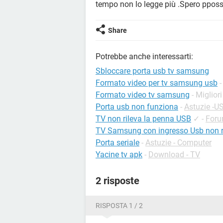
tempo non lo legge più .Spero pposs
Share
Potrebbe anche interessarti:
Sbloccare porta usb tv samsung
Formato video per tv samsung usb
-
Formato video tv samsung
- Miglior
Porta usb non funziona
-
Astuzie -U
TV non rileva la penna USB
✓
-
Foru
TV Samsung con ingresso Usb non ri
Porta seriale
-
Astuzie - Computer
Yacine tv apk
-
Download - TV
2 risposte
RISPOSTA 1 / 2