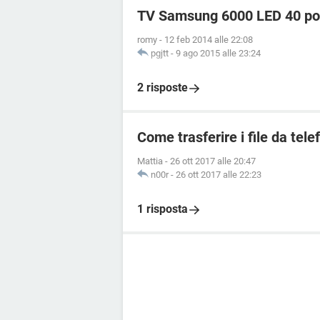
TV Samsung 6000 LED 40 poll
romy
-
12 feb 2014 alle 22:08
pgjtt
-
9 ago 2015 alle 23:24
2 risposte
Come trasferire i file da tel
Mattia
-
26 ott 2017 alle 20:47
n00r
-
26 ott 2017 alle 22:23
1 risposta