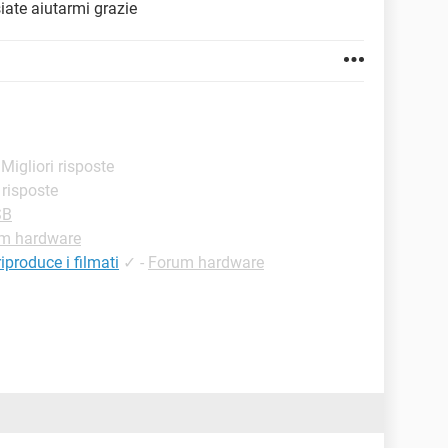
iate aiutarmi grazie
 Migliori risposte
i risposte
SB
m hardware
produce i filmati
✓
-
Forum hardware