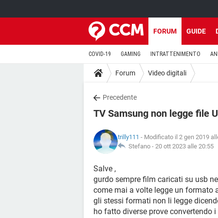
FORUM
GUIDE
COVID-19
GAMING
INTRATTENIMENTO
AN
Forum
Video digitali
Precedente
TV Samsung non legge file 
trilly111
- Modificato il 2 gen 2019 al
Stefano -
20 ott 2023 alle 20:55
Salve ,
gurdo sempre film caricati su usb ne
come mai a volte legge un formato 
gli stessi formati non li legge dicen
ho fatto diverse prove convertendo i 