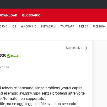
DOWNLOAD
GLOSSARIO
DROID
iOS
WINDOWS 10
INSTAGRAM
WHATSAPP
TIKTOK
FACEBOOK
Successivo
USB
Risolto
le 15:02
l televisire samsung senza problemi ,vorrei capire
ad esempio avi,mkv.mp4 senza problemi altre volte
do "formato non supportato".
file,ma se oggi legge un file avi in un secondo