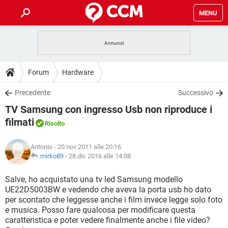
MENU
HOME
COVID-19
GAMING
GUIDE
Forum
Hardware
INTRATTENIMENTO
ANDROID
COVID-19
GAMING
DOWNLOAD
Precedente
Successivo
iOS
WINDOWS 10
INTRATTENIMENTO
ANDROID
TV Samsung con ingresso Usb non riproduce i
INSTAGRAM
COVID-19
WHATSAPP
GAMING
FORUM
iOS
WINDOWS 10
filmati
Risolto
TIKTOK
INTRATTENIMENTO
FACEBOOK
ANDROID
INSTAGRAM
COVID-19
WHATSAPP
GAMING
GLOSSARIO
HARDWARE
iOS
WINDOWS 10
Antonio
- 20 nov 2011 alle 20:16
TIKTOK
INTRATTENIMENTO
FACEBOOK
ANDROID
mirko89
-
28 dic 2016 alle 14:08
INSTAGRAM
COVID-19
WHATSAPP
GAMING
HARDWARE
iOS
WINDOWS 10
Salve, ho acquistato una tv led Samsung modello
TIKTOK
INTRATTENIMENTO
FACEBOOK
ANDROID
INSTAGRAM
WHATSAPP
UE22D5003BW e vedendo che aveva la porta usb ho dato
HARDWARE
iOS
WINDOWS 10
per scontato che leggesse anche i film invece legge solo foto
TIKTOK
FACEBOOK
e musica. Posso fare qualcosa per modificare questa
INSTAGRAM
WHATSAPP
caratteristica e poter vedere finalmente anche i file video?
HARDWARE