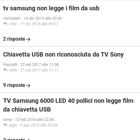
tv samsung non legge i film da usb
michelekr
-
16 dic 2013 alle 20:36
n00r
-
17 dic 2013 alle 09:57
2 risposte
Chiavetta USB non riconosciuta da TV Sony
Franz48
-
22 set 2017 alle 11:38
n00r
-
27 set 2017 alle 11:11
9 risposte
TV Samsung 6000 LED 40 pollici non legge film
da chiavetta USB
romy
-
12 feb 2014 alle 22:08
pgjtt
-
9 ago 2015 alle 23:24