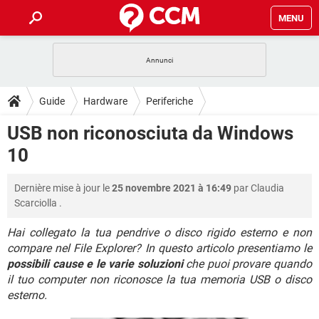
MENU
HOME
COVID-19
GAMING
GUIDE
Guide
Hardware
Periferiche
INTRATTENIMENTO
ANDROID
COVID-19
GAMING
DOWNLOAD
USB non riconosciuta da Windows
iOS
WINDOWS 10
INTRATTENIMENTO
ANDROID
10
INSTAGRAM
COVID-19
WHATSAPP
GAMING
FORUM
iOS
WINDOWS 10
TIKTOK
INTRATTENIMENTO
FACEBOOK
ANDROID
Dernière mise à jour le
25 novembre 2021 à 16:49
par
Claudia
INSTAGRAM
COVID-19
WHATSAPP
GAMING
GLOSSARIO
HARDWARE
iOS
Scarciolla
.
WINDOWS 10
TIKTOK
INTRATTENIMENTO
FACEBOOK
ANDROID
INSTAGRAM
COVID-19
WHATSAPP
GAMING
Hai collegato la tua pendrive o disco rigido esterno e non
HARDWARE
iOS
WINDOWS 10
compare nel File Explorer? In questo articolo presentiamo le
TIKTOK
INTRATTENIMENTO
FACEBOOK
ANDROID
possibili cause e le varie soluzioni
che puoi provare quando
INSTAGRAM
WHATSAPP
HARDWARE
iOS
WINDOWS 10
il tuo computer non riconosce la tua memoria USB o disco
TIKTOK
FACEBOOK
esterno.
INSTAGRAM
WHATSAPP
HARDWARE