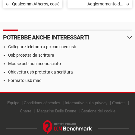
Qualcomm Atheros, cos'è
Aggiornamento del
firmware 8Bitdo
POTREBBE ANCHE INTERESSARTI
Collegare telefono a pc con cavo usb
Usb protetta da scrittura
Mouse usb non riconosciuto
Chiavetta usb protetta da scrittura
Formato usb mac
Equipe
Conditions générales
Informativa sulla privacy
Contatti
Charte
Magazine Delle Donne
Gestione dei cookie