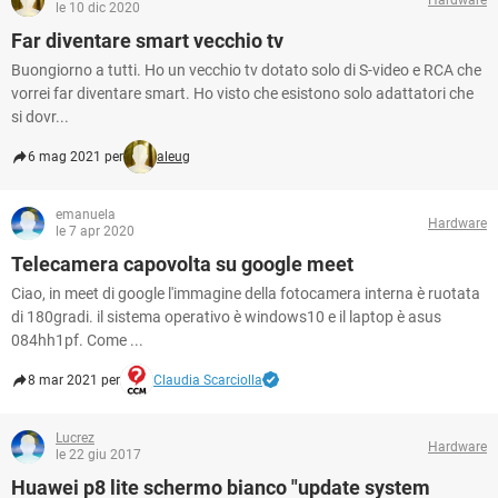
le 10 dic 2020
Far diventare smart vecchio tv
Buongiorno a tutti. Ho un vecchio tv dotato solo di S-video e RCA che
vorrei far diventare smart. Ho visto che esistono solo adattatori che
si dovr...
6 mag 2021 per
aleug
emanuela
Hardware
le 7 apr 2020
Telecamera capovolta su google meet
Ciao, in meet di google l'immagine della fotocamera interna è ruotata
di 180gradi. il sistema operativo è windows10 e il laptop è asus
084hh1pf. Come ...
8 mar 2021 per
Claudia Scarciolla
Lucrez
Hardware
le 22 giu 2017
Huawei p8 lite schermo bianco "update system