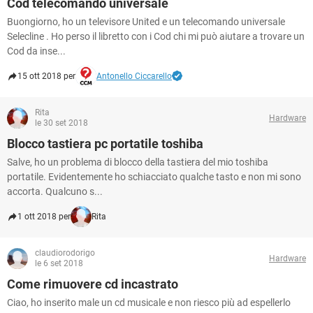
Cod telecomando universale
Buongiorno, ho un televisore United e un telecomando universale
Selecline . Ho perso il libretto con i Cod chi mi può aiutare a trovare un
Cod da inse...
15 ott 2018 per
Antonello Ciccarello
Rita
Hardware
le 30 set 2018
Blocco tastiera pc portatile toshiba
Salve, ho un problema di blocco della tastiera del mio toshiba
portatile. Evidentemente ho schiacciato qualche tasto e non mi sono
accorta. Qualcuno s...
1 ott 2018 per
Rita
claudiorodorigo
Hardware
le 6 set 2018
Come rimuovere cd incastrato
Ciao, ho inserito male un cd musicale e non riesco più ad espellerlo