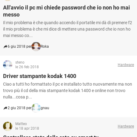
All'avvio il pc mi chiede password che io non ho mai
messo
Il mio problema è che quando accendo il portatile mi dà di premere f2
il mio problema è che mi dice di mettere una password che io non ho
mai messo co...
6 giu 2018 per
Roka
steno
Hardware
le 26 feb 2018
Driver stampante kodak 1400
Ciao a tutti ho formattato il pc e installato tutto nuovamente ma non
trovo più il cd della mia stampante kodak 1400 e online non trovo
nulla...cosa p...
2 giu 2018 per
gnau
Matteo
Hardware
le 18 apr 2018