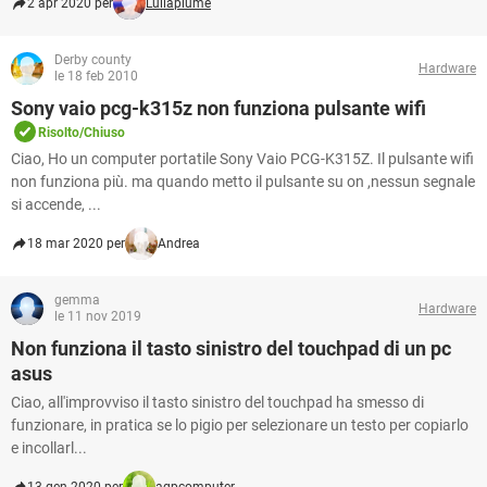
2 apr 2020 per
Luilaplume
Derby county
Hardware
le 18 feb 2010
Sony vaio pcg-k315z non funziona pulsante wifi
Risolto/Chiuso
Ciao, Ho un computer portatile Sony Vaio PCG-K315Z. Il pulsante wifi
non funziona più. ma quando metto il pulsante su on ,nessun segnale
si accende, ...
18 mar 2020 per
Andrea
gemma
Hardware
le 11 nov 2019
Non funziona il tasto sinistro del touchpad di un pc
asus
Ciao, all'improvviso il tasto sinistro del touchpad ha smesso di
funzionare, in pratica se lo pigio per selezionare un testo per copiarlo
e incollarl...