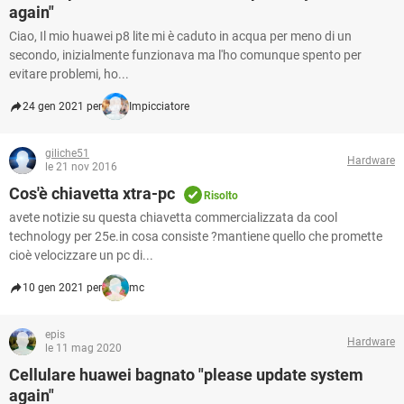
again"
Ciao, Il mio huawei p8 lite mi è caduto in acqua per meno di un
secondo, inizialmente funzionava ma l'ho comunque spento per
evitare problemi, ho...
24 gen 2021 per
Impicciatore
giliche51
Hardware
le 21 nov 2016
Cos'è chiavetta xtra-pc
Risolto
avete notizie su questa chiavetta commercializzata da cool
technology per 25e.in cosa consiste ?mantiene quello che promette
cioè velocizzare un pc di...
10 gen 2021 per
mc
epis
Hardware
le 11 mag 2020
Cellulare huawei bagnato "please update system
again"