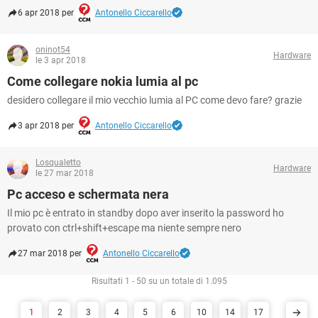
6 apr 2018 per
Antonello Ciccarello
oninot54
Hardware
le 3 apr 2018
Come collegare nokia lumia al pc
desidero collegare il mio vecchio lumia al PC come devo fare? grazie
3 apr 2018 per
Antonello Ciccarello
Losqualetto
Hardware
le 27 mar 2018
Pc acceso e schermata nera
Il mio pc è entrato in standby dopo aver inserito la password ho
provato con ctrl+shift+escape ma niente sempre nero
27 mar 2018 per
Antonello Ciccarello
Risultati 1 - 50 su un totale di 1.095
1
2
3
4
5
6
10
14
17