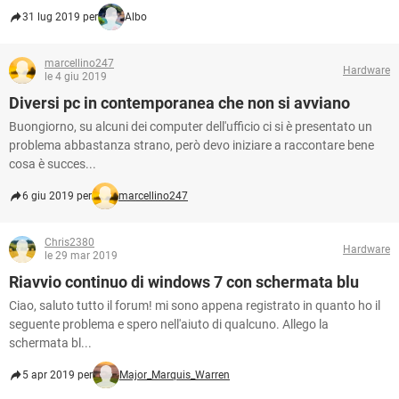
31 lug 2019 per
Albo
marcellino247
Hardware
le 4 giu 2019
Diversi pc in contemporanea che non si avviano
Buongiorno, su alcuni dei computer dell'ufficio ci si è presentato un
problema abbastanza strano, però devo iniziare a raccontare bene
cosa è succes...
6 giu 2019 per
marcellino247
Chris2380
Hardware
le 29 mar 2019
Riavvio continuo di windows 7 con schermata blu
Ciao, saluto tutto il forum! mi sono appena registrato in quanto ho il
seguente problema e spero nell'aiuto di qualcuno. Allego la
schermata bl...
5 apr 2019 per
Major_Marquis_Warren