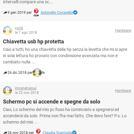
intervalli compare una sc...
9 gen 2019 per
Antonello Ciccarello
yuri8
Hardware
le 7 ago 2018
Chiavetta usb hp protetta
Ciao a tutti, ho una chiavetta della hp senza la levetta che mi si apre
in sola lettura ho provato con condivisione avanzata ma non è
cambiato nulla ...
26 dic 2018 per
fe
imranehaloui
Hardware
le 25 nov 2018
Schermo pc si accende e spegne da solo
Ciao, Lo schermo del mio pc fisso ha cominciato a spegnersi ed
accendersi da solo. Prima non l'ha mai fatto. Che devo fare? P.s. Lo
schermo del mio ...
26 nov 2018 per
Claudia Scarciolla