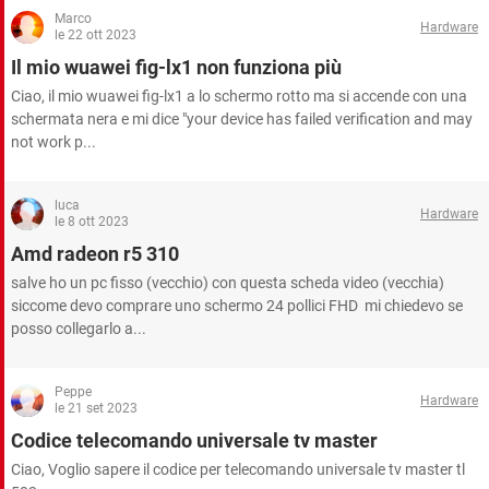
TIKTOK
FACEBOOK
Marco
Hardware
le 22 ott 2023
HARDWARE
Il mio wuawei fig-lx1 non funziona più
Ciao, il mio wuawei fig-lx1 a lo schermo rotto ma si accende con una
schermata nera e mi dice "your device has failed verification and may
not work p...
luca
Hardware
le 8 ott 2023
Amd radeon r5 310
salve ho un pc fisso (vecchio) con questa scheda video (vecchia)
siccome devo comprare uno schermo 24 pollici FHD mi chiedevo se
posso collegarlo a...
Peppe
Hardware
le 21 set 2023
Codice telecomando universale tv master
Ciao, Voglio sapere il codice per telecomando universale tv master tl