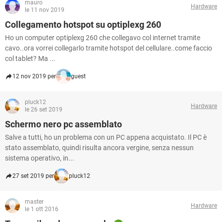
mauro
Hardware
le 11 nov 2019
Collegamento hotspot su optiplexg 260
Ho un computer optiplexg 260 che collegavo col internet tramite
cavo..ora vorrei collegarlo tramite hotspot del cellulare..come faccio
col tablet? Ma ...
12 nov 2019 per
guest
pluck12
Hardware
le 26 set 2019
Schermo nero pc assemblato
Salve a tutti, ho un problema con un PC appena acquistato. Il PC è
stato assemblato, quindi risulta ancora vergine, senza nessun
sistema operativo, in...
27 set 2019 per
pluck12
master
Hardware
le 1 ott 2016