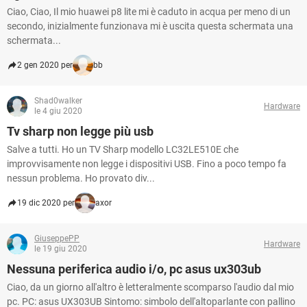
Ciao, Ciao, Il mio huawei p8 lite mi è caduto in acqua per meno di un
secondo, inizialmente funzionava mi è uscita questa schermata una
schermata...
2 gen 2020 per
bb
Shad0walker
Hardware
le 4 giu 2020
Tv sharp non legge più usb
Salve a tutti. Ho un TV Sharp modello LC32LE510E che
improvvisamente non legge i dispositivi USB. Fino a poco tempo fa
nessun problema. Ho provato div...
19 dic 2020 per
axor
GiuseppePP
Hardware
le 19 giu 2020
Nessuna periferica audio i/o, pc asus ux303ub
Ciao, da un giorno all'altro è letteralmente scomparso l'audio dal mio
pc. PC: asus UX303UB Sintomo: simbolo dell'altoparlante con pallino