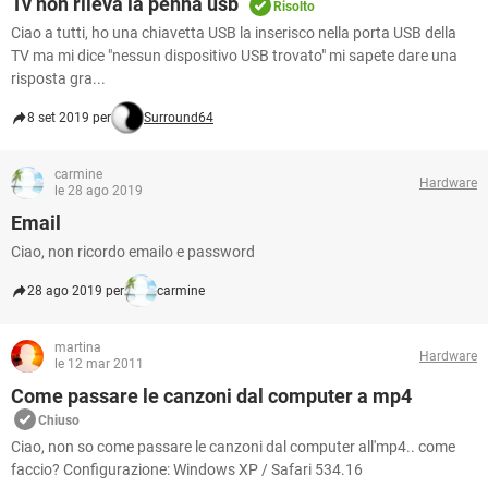
Tv non rileva la penna usb
Risolto
Ciao a tutti, ho una chiavetta USB la inserisco nella porta USB della
TV ma mi dice "nessun dispositivo USB trovato" mi sapete dare una
risposta gra...
8 set 2019 per
Surround64
carmine
Hardware
le 28 ago 2019
Email
Ciao, non ricordo emailo e password
28 ago 2019 per
carmine
martina
Hardware
le 12 mar 2011
Come passare le canzoni dal computer a mp4
Chiuso
Ciao, non so come passare le canzoni dal computer all'mp4.. come
faccio? Configurazione: Windows XP / Safari 534.16