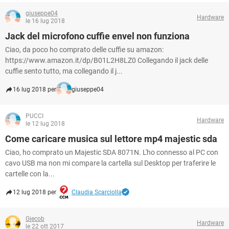
giuseppe04
Hardware
le 16 lug 2018
Jack del microfono cuffie envel non funziona
Ciao, da poco ho comprato delle cuffie su amazon:
https://www.amazon.it/dp/B01L2H8LZ0 Collegando il jack delle
cuffie sento tutto, ma collegando il j...
16 lug 2018 per
giuseppe04
PUCCI
Hardware
le 12 lug 2018
Come caricare musica sul lettore mp4 majestic sda
Ciao, ho comprato un Majestic SDA 8071N. L'ho connesso al PC con
cavo USB ma non mi compare la cartella sul Desktop per traferire le
cartelle con la...
12 lug 2018 per
Claudia Scarciolla
Giecob
Hardware
le 22 ott 2017