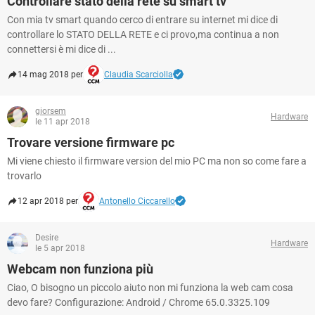
Controllare stato della rete su smart tv
Con mia tv smart quando cerco di entrare su internet mi dice di
controllare lo STATO DELLA RETE e ci provo,ma continua a non
connettersi è mi dice di ...
14 mag 2018 per
Claudia Scarciolla
giorsem
Hardware
le 11 apr 2018
Trovare versione firmware pc
Mi viene chiesto il firmware version del mio PC ma non so come fare a
trovarlo
12 apr 2018 per
Antonello Ciccarello
Desire
Hardware
le 5 apr 2018
Webcam non funziona più
Ciao, O bisogno un piccolo aiuto non mi funziona la web cam cosa
devo fare? Configurazione: Android / Chrome 65.0.3325.109