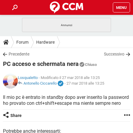
MENU
HOME
COVID-19
GAMING
GUIDE
Forum
Hardware
INTRATTENIMENTO
ANDROID
COVID-19
GAMING
DOWNLOAD
Precedente
Successivo
iOS
WINDOWS 10
INTRATTENIMENTO
ANDROID
PC acceso e schermata nera
INSTAGRAM
COVID-19
WHATSAPP
GAMING
Chiuso
FORUM
iOS
WINDOWS 10
TIKTOK
INTRATTENIMENTO
FACEBOOK
ANDROID
Losqualetto
- Modificato il 27 mar 2018 alle 13:25
INSTAGRAM
COVID-19
WHATSAPP
GAMING
GLOSSARIO
Antonello Ciccarello
-
27 mar 2018 alle 13:25
HARDWARE
iOS
WINDOWS 10
TIKTOK
INTRATTENIMENTO
FACEBOOK
ANDROID
INSTAGRAM
COVID-19
WHATSAPP
GAMING
Il mio pc è entrato in standby dopo aver inserito la password
HARDWARE
iOS
WINDOWS 10
ho provato con ctrl+shift+escape ma niente sempre nero
TIKTOK
INTRATTENIMENTO
FACEBOOK
ANDROID
INSTAGRAM
WHATSAPP
HARDWARE
iOS
WINDOWS 10
Share
TIKTOK
FACEBOOK
INSTAGRAM
WHATSAPP
HARDWARE
Potrebbe anche interessarti: