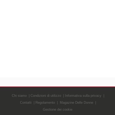
Chi siamo
Condizioni di utilizzo
Informativa sulla privacy
Contatti
Regolamento
Magazine Delle Donne
Gestione dei cookie