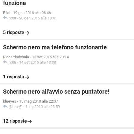
funziona
Bilal
-
19 gen 2016 alle 06:46
n00r
-
20 gen 2016 alle 18:41
5 risposte
Schermo nero ma telefono funzionante
Riccardodybala
-
13 set 2015 alle 20:14
n00r
-
14 set 2015 alle 13:38
1 risposta
Schermo nero all'avvio senza puntatore!
blueyes
-
15 mag 2010 alle 22:37
@thor@
-
1 lug 2010 alle 23:59
12 risposte