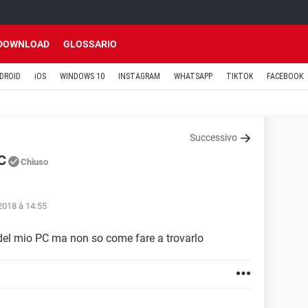
DOWNLOAD
GLOSSARIO
DROID
iOS
WINDOWS 10
INSTAGRAM
WHATSAPP
TIKTOK
FACEBOOK
Successivo
C
Chiuso
2018 à 14:55
 del mio PC ma non so come fare a trovarlo