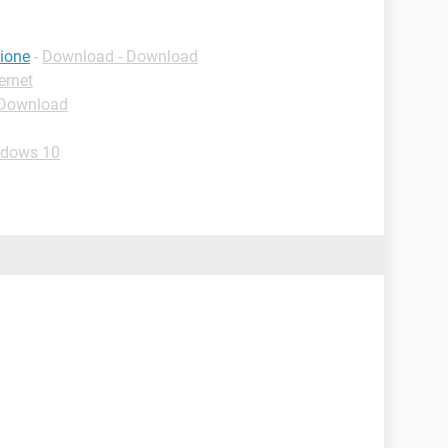
ione
-
Download - Download
ernet
 Download
ndows 10