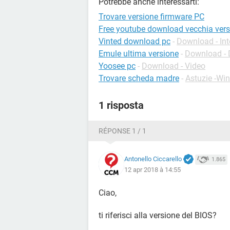
Potrebbe anche interessarti:
Trovare versione firmware PC
Free youtube download vecchia vers
Vinted download pc
-
Download - Int
Emule ultima versione
-
Download -
Yoosee pc
-
Download - Video
Trovare scheda madre
-
Astuzie -Wi
1 risposta
RÉPONSE 1 / 1
Antonello Ciccarello
1.865
12 apr 2018 à 14:55
Ciao,
ti riferisci alla versione del BIOS?