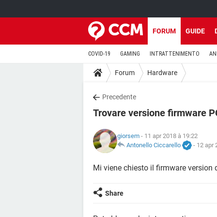
FORUM
GUIDE
COVID-19
GAMING
INTRATTENIMENTO
AN
Forum
Hardware
Precedente
Trovare versione firmware P
giorsem
- 11 apr 2018 à 19:22
Antonello Ciccarello
-
12 apr 
Mi viene chiesto il firmware version
Share