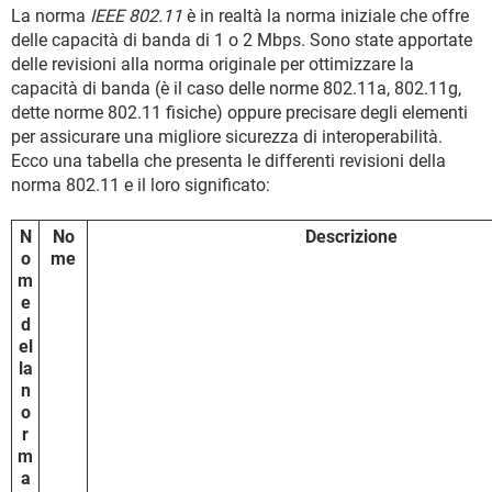
La norma
IEEE 802.11
è in realtà la norma iniziale che offre
delle capacità di banda di 1 o 2 Mbps. Sono state apportate
delle revisioni alla norma originale per ottimizzare la
capacità di banda (è il caso delle norme 802.11a, 802.11g,
dette norme 802.11 fisiche) oppure precisare degli elementi
per assicurare una migliore sicurezza di interoperabilità.
Ecco una tabella che presenta le differenti revisioni della
norma 802.11 e il loro significato:
N
No
Descrizione
o
me
m
e
d
el
la
n
o
r
m
a