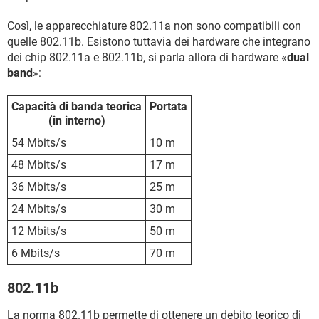
Così, le apparecchiature 802.11a non sono compatibili con
quelle 802.11b. Esistono tuttavia dei hardware che integrano
dei chip 802.11a e 802.11b, si parla allora di hardware «
dual
band
»:
Capacità di banda teorica
Portata
(in interno)
54 Mbits/s
10 m
48 Mbits/s
17 m
36 Mbits/s
25 m
24 Mbits/s
30 m
12 Mbits/s
50 m
6 Mbits/s
70 m
802.11b
La norma 802.11b permette di ottenere un debito teorico di