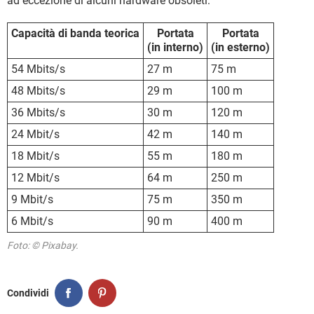
ad eccezione di alcuni hardware obsoleti:
Capacità di banda teorica
Portata
Portata
(in interno)
(in esterno)
54 Mbits/s
27 m
75 m
48 Mbits/s
29 m
100 m
36 Mbits/s
30 m
120 m
24 Mbit/s
42 m
140 m
18 Mbit/s
55 m
180 m
12 Mbit/s
64 m
250 m
9 Mbit/s
75 m
350 m
6 Mbit/s
90 m
400 m
Foto: © Pixabay.
Condividi