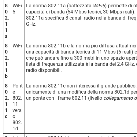
8
WiFi
La norma 802.11a (battezzata
WiFi5
) permette di o
0
5
capacità di banda (54 Mbps teorici, 30 Mbps reali)
2.
802.11a specifica 8 canali radio nella banda di fre
1
GHz.
1
a
8
WiFi
La norma 802.11b è la norma più diffusa attualme
0
una capacità di banda teorica di 11 Mbps (6 reali) 
2.
che può andare fino a 300 metri in uno spazio aperto
1
lista di frequenza utilizzata è la banda dei 2,4 GHz,
1
radio disponibili.
b
8
Pont
La norma 802.11c non interessa il grande pubblico. 
0
e
unicamente di una modifica della norma 802.1d per 
2.
802.
un ponte con i frame 802.11 (livello
collegamento di
1
11
1
vers
c
o
802.
1d