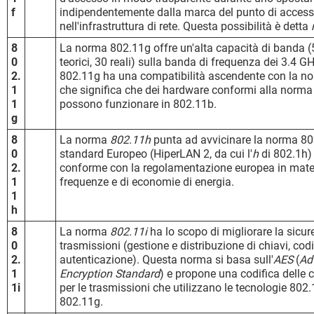
f
indipendentemente dalla marca del punto di access
nell'infrastruttura di rete. Questa possibilità è detta
8
La norma 802.11g offre un'alta capacità di banda 
0
teorici, 30 reali) sulla banda di frequenza dei 3.4 
2.
802.11g ha una compatibilità ascendente con la no
1
che significa che dei hardware conformi alla norm
1
possono funzionare in 802.11b.
g
8
La norma
802.11h
punta ad avvicinare la norma 80
0
standard Europeo (HiperLAN 2, da cui l'
h
di 802.1h)
2.
conforme con la regolamentazione europea in mater
1
frequenze e di economie di energia.
1
h
8
La norma
802.11i
ha lo scopo di migliorare la sicur
0
trasmissioni (gestione e distribuzione di chiavi, codi
2.
autenticazione). Questa norma si basa sull'
AES
(
Ad
1
Encryption Standard
) e propone una codifica delle
1i
per le trasmissioni che utilizzano le tecnologie 802
802.11g.