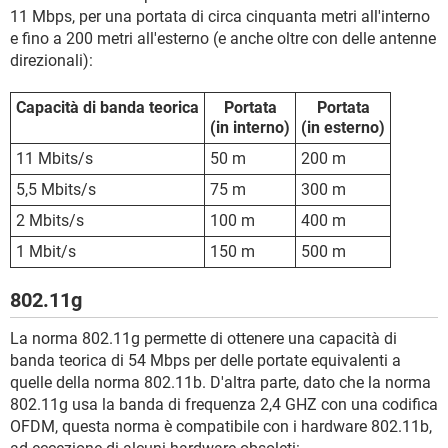
11 Mbps, per una portata di circa cinquanta metri all'interno
e fino a 200 metri all'esterno (e anche oltre con delle antenne
direzionali):
Capacità di banda teorica
Portata
Portata
(in interno)
(in esterno)
11 Mbits/s
50 m
200 m
5,5 Mbits/s
75 m
300 m
2 Mbits/s
100 m
400 m
1 Mbit/s
150 m
500 m
802.11g
La norma 802.11g permette di ottenere una capacità di
banda teorica di 54 Mbps per delle portate equivalenti a
quelle della norma 802.11b. D'altra parte, dato che la norma
802.11g usa la banda di frequenza 2,4 GHZ con una codifica
OFDM, questa norma è compatibile con i hardware 802.11b,