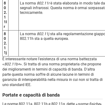
8
La norma
802.11r
è stata elaborata in modo tale da
0
segnali infrarossi. Questa norma è ormai sorpassat
2.
tecnicamente.
1
1I
r
8
La norma
802.11j
sta alla regolamentazione giapp
0
802.11h sta a quella europea.
2.
1
1j
È interessante notare l'esistenza di una norma battezzata
«
802.11b+
». Si tratta di una norma proprietaria che propone
dei miglioramenti in termini di capacità di banda. D'altra
parte questa norma soffre di alcune lacune in termini di
garanzia di interoperabilità nella misura in cui non si tratta di
uno standard IEE.
Portate e capacità di banda
Le norme 802.11a, 802.11b e 802.11g, dette «
norme fisiche
»