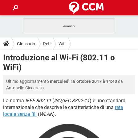
HOME
COVID-19
GAMING
GUIDE
Glossario
Reti
Wifi
INTRATTENIMENTO
ANDROID
COVID-19
GAMING
DOWNLOAD
Introduzione al Wi-Fi (802.11 o
iOS
WINDOWS 10
INTRATTENIMENTO
ANDROID
WiFi)
INSTAGRAM
COVID-19
WHATSAPP
GAMING
FORUM
iOS
WINDOWS 10
TIKTOK
INTRATTENIMENTO
FACEBOOK
ANDROID
Ultimo aggiornamento
mercoledì 18 ottobre 2017 à 14:40
da
INSTAGRAM
COVID-19
WHATSAPP
GAMING
GLOSSARIO
HARDWARE
iOS
Antonello Ciccarello.
WINDOWS 10
TIKTOK
INTRATTENIMENTO
FACEBOOK
ANDROID
INSTAGRAM
COVID-19
WHATSAPP
GAMING
La norma
IEEE 802.11
(
ISO/IEC 8802-11
) è uno standard
HARDWARE
iOS
WINDOWS 10
internazionale che descrive le caratteristiche di una
rete
TIKTOK
INTRATTENIMENTO
FACEBOOK
ANDROID
locale senza fili
(
WLAN
).
INSTAGRAM
WHATSAPP
HARDWARE
iOS
WINDOWS 10
TIKTOK
FACEBOOK
INSTAGRAM
WHATSAPP
HARDWARE