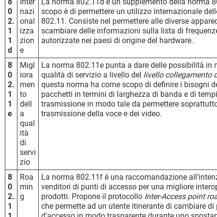
8
Inter
La norma 802.11d è un supplemento della norma 802
0
nazi
scopo è di permettere un utilizzo internazionale delle
2.
onal
802.11. Consiste nel permettere alle diverse appare
1
izza
scambiare delle informazioni sulla lista di frequenz
1
zion
autorizzate nei paesi di origine del hardware.
d
e
8
Migl
La norma 802.11e punta a dare delle possibilità in 
0
iora
qualità di servizio a livello del
livello collegamento d
2.
men
questa norma ha come scopo di definire i bisogni de
1
to
pacchetti in termini di larghezza di banda e di tempi
1
dell
trasmissione in modo tale da permettere soprattutt
e
a
trasmissione della voce e dei video.
qual
ità
di
servi
zio
8
Roa
La norma 802.11f è una raccomandazione all'inten
0
min
venditori di punti di accesso per una migliore interop
2.
g
prodotti. Propone il protocollo
Inter-Access point ro
1
che permette ad un utente itinerante di cambiare di
1
d'accesso in modo trasparente durante uno sposta