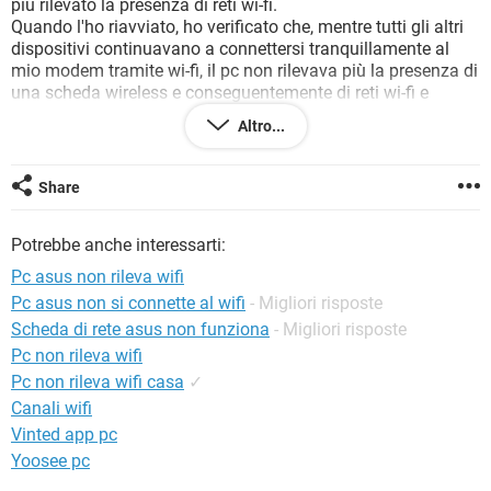
più rilevato la presenza di reti wi-fi.
TIKTOK
FACEBOOK
Quando l'ho riavviato, ho verificato che, mentre tutti gli altri
HARDWARE
dispositivi continuavano a connettersi tranquillamente al
mio modem tramite wi-fi, il pc non rilevava più la presenza di
una scheda wireless e conseguentemente di reti wi-fi e
adesso riesco a connettermi a internet solo tramite cavo
Altro...
ethernet.
Ho già fatto le seguenti verifiche:
Share
- su "gestione dispositivi" non appare nessuna scheda
wireless ma soltanto la scheda di rete
Potrebbe anche interessarti:
- sono entrata nel bios e anche qui non riesco a trovare la
presenza di una scheda wireless da attivare/disattivare.
Pc asus non rileva wifi
Pc asus non si connette al wifi
- Migliori risposte
Qualcuno più aiutarmi e dirmi come fare?
Scheda di rete asus non funziona
- Migliori risposte
Grazie mille
Pc non rileva wifi
Pc non rileva wifi casa
✓
Canali wifi
Vinted app pc
Configurazione:
Windows / Chrome 71.0.3578.98
Yoosee pc