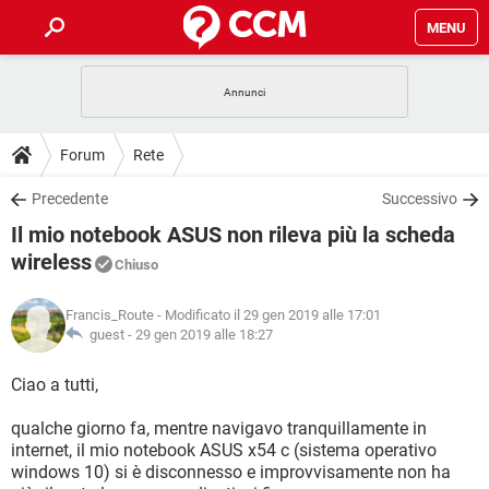
MENU
HOME
COVID-19
GAMING
GUIDE
Forum
Rete
INTRATTENIMENTO
ANDROID
COVID-19
GAMING
DOWNLOAD
Precedente
Successivo
iOS
WINDOWS 10
INTRATTENIMENTO
ANDROID
Il mio notebook ASUS non rileva più la scheda
INSTAGRAM
COVID-19
WHATSAPP
GAMING
FORUM
iOS
WINDOWS 10
wireless
Chiuso
TIKTOK
INTRATTENIMENTO
FACEBOOK
ANDROID
INSTAGRAM
COVID-19
WHATSAPP
GAMING
GLOSSARIO
HARDWARE
iOS
WINDOWS 10
Francis_Route
- Modificato il 29 gen 2019 alle 17:01
TIKTOK
INTRATTENIMENTO
FACEBOOK
ANDROID
guest -
29 gen 2019 alle 18:27
INSTAGRAM
COVID-19
WHATSAPP
GAMING
HARDWARE
iOS
WINDOWS 10
Ciao a tutti,
TIKTOK
INTRATTENIMENTO
FACEBOOK
ANDROID
INSTAGRAM
WHATSAPP
HARDWARE
iOS
WINDOWS 10
qualche giorno fa, mentre navigavo tranquillamente in
TIKTOK
FACEBOOK
internet, il mio notebook ASUS x54 c (sistema operativo
INSTAGRAM
WHATSAPP
windows 10) si è disconnesso e improvvisamente non ha
HARDWARE