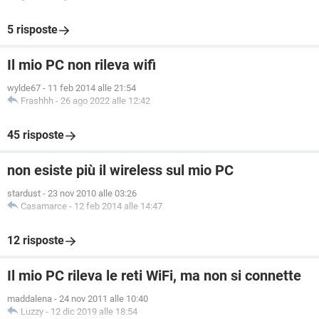
5 risposte
Il mio PC non rileva wifi
wylde67
-
11 feb 2014 alle 21:54
Frashhh
-
26 ago 2022 alle 12:42
45 risposte
non esiste più il wireless sul mio PC
stardust
-
23 nov 2010 alle 03:26
Casamarce
-
12 feb 2014 alle 14:47
12 risposte
Il mio PC rileva le reti WiFi, ma non si connette
maddalena
-
24 nov 2011 alle 10:40
Luzzy
-
12 dic 2019 alle 18:54