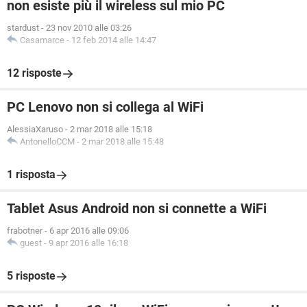
non esiste più il wireless sul mio PC
stardust
-
23 nov 2010 alle 03:26
Casamarce
-
12 feb 2014 alle 14:47
12 risposte
PC Lenovo non si collega al WiFi
AlessiaXaruso
-
2 mar 2018 alle 15:18
AntonelloCCM
-
2 mar 2018 alle 15:48
1 risposta
Tablet Asus Android non si connette a WiFi
frabotner
-
6 apr 2016 alle 09:06
guest
-
9 apr 2016 alle 16:18
5 risposte