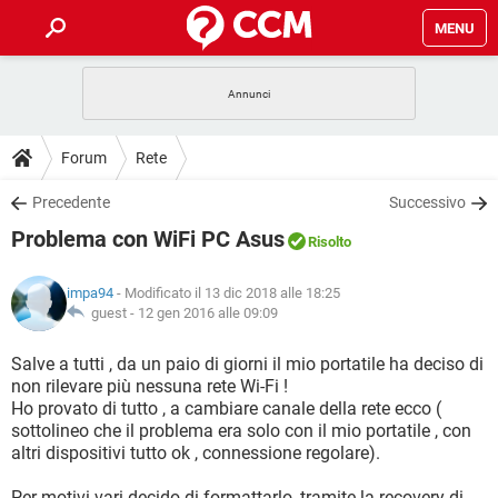
MENU
HOME
COVID-19
GAMING
GUIDE
Forum
Rete
INTRATTENIMENTO
ANDROID
COVID-19
GAMING
DOWNLOAD
Precedente
Successivo
iOS
WINDOWS 10
INTRATTENIMENTO
ANDROID
Problema con WiFi PC Asus
INSTAGRAM
COVID-19
WHATSAPP
GAMING
Risolto
FORUM
iOS
WINDOWS 10
TIKTOK
INTRATTENIMENTO
FACEBOOK
ANDROID
impa94
- Modificato il 13 dic 2018 alle 18:25
INSTAGRAM
COVID-19
WHATSAPP
GAMING
GLOSSARIO
guest -
12 gen 2016 alle 09:09
HARDWARE
iOS
WINDOWS 10
TIKTOK
INTRATTENIMENTO
FACEBOOK
ANDROID
INSTAGRAM
COVID-19
WHATSAPP
GAMING
Salve a tutti , da un paio di giorni il mio portatile ha deciso di
HARDWARE
iOS
WINDOWS 10
non rilevare più nessuna rete Wi-Fi !
TIKTOK
INTRATTENIMENTO
FACEBOOK
ANDROID
Ho provato di tutto , a cambiare canale della rete ecco (
INSTAGRAM
WHATSAPP
sottolineo che il problema era solo con il mio portatile , con
HARDWARE
iOS
WINDOWS 10
TIKTOK
FACEBOOK
altri dispositivi tutto ok , connessione regolare).
INSTAGRAM
WHATSAPP
HARDWARE
Per motivi vari decido di formattarlo, tramite la recovery di