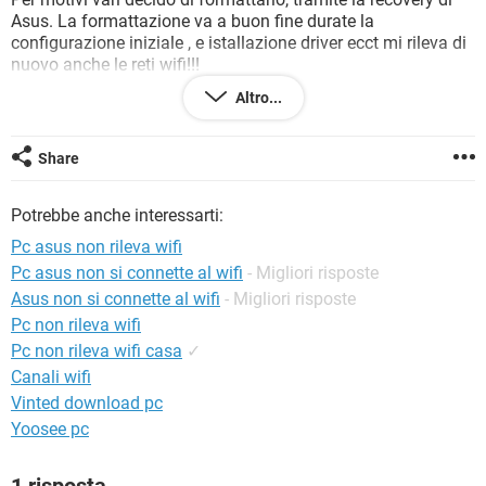
TIKTOK
FACEBOOK
Asus. La formattazione va a buon fine durate la
configurazione iniziale , e istallazione driver ecct mi rileva di
HARDWARE
nuovo anche le reti wifi!!!
La gioia dura poco, al termine delle istallazioni varie ,
Altro...
medesimo problema , nuovamente non mi trova le reti Wi-Fi !
Come risolvo?
Share
Potrebbe anche interessarti:
Pc asus non rileva wifi
Pc asus non si connette al wifi
- Migliori risposte
Asus non si connette al wifi
- Migliori risposte
Pc non rileva wifi
Pc non rileva wifi casa
✓
Canali wifi
Vinted download pc
Yoosee pc