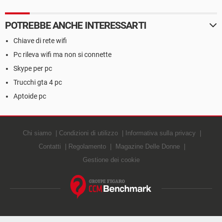
POTREBBE ANCHE INTERESSARTI
Chiave di rete wifi
Pc rileva wifi ma non si connette
Skype per pc
Trucchi gta 4 pc
Aptoide pc
Chi siamo
Condizioni di utilizzo
Informativa sulla privacy
Contatti
Regolamento
Magazine Delle Donne
Gestione dei cookie