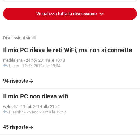
Visualizza tutta la discussione
Discussioni simili
Il mio PC rileva le reti WiFi, ma non si connette
maddalena
-
24 nov 2011 alle 10:40
Luzzy
-
12 dic 2019 alle 18:54
94 risposte
Il mio PC non rileva wifi
wylde67
-
11 feb 2014 alle 21:54
Frashhh
-
26 ago 2022 alle 12:42
45 risposte