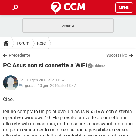
MENU
HOME
COVID-19
GAMING
GUIDE
Forum
Rete
INTRATTENIMENTO
ANDROID
COVID-19
GAMING
DOWNLOAD
Precedente
Successivo
iOS
WINDOWS 10
INTRATTENIMENTO
ANDROID
PC Asus non si connette a WiFi
INSTAGRAM
COVID-19
WHATSAPP
GAMING
Chiuso
FORUM
iOS
WINDOWS 10
TIKTOK
INTRATTENIMENTO
FACEBOOK
ANDROID
Ele
- 10 gen 2016 alle 11:57
INSTAGRAM
COVID-19
WHATSAPP
GAMING
GLOSSARIO
guest -
10 gen 2016 alle 13:47
HARDWARE
iOS
WINDOWS 10
TIKTOK
INTRATTENIMENTO
FACEBOOK
ANDROID
INSTAGRAM
COVID-19
WHATSAPP
GAMING
Ciao,
HARDWARE
iOS
WINDOWS 10
TIKTOK
INTRATTENIMENTO
FACEBOOK
ANDROID
ieri ho comprato un pc nuovo, un asus N551VW con sistema
INSTAGRAM
WHATSAPP
operativo windows 10. Ho provato più volte a connettermi
HARDWARE
iOS
WINDOWS 10
TIKTOK
FACEBOOK
alla rete wifi di casa mia, mi fa inserire la password ma dopo
INSTAGRAM
WHATSAPP
un po' di caricamento mi dice che non è possibile accedere
HARDWARE
alla rete...mi hanno detto che potrebbe essere un problema