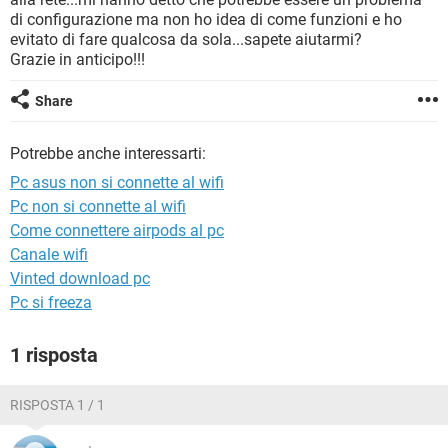
TIKTOK
FACEBOOK
di configurazione ma non ho idea di come funzioni e ho
evitato di fare qualcosa da sola...sapete aiutarmi?
HARDWARE
Grazie in anticipo!!!
Share
Potrebbe anche interessarti:
Pc asus non si connette al wifi
Pc non si connette al wifi
Come connettere airpods al pc
Canale wifi
Vinted download pc
Pc si freeza
1 risposta
RISPOSTA 1 / 1