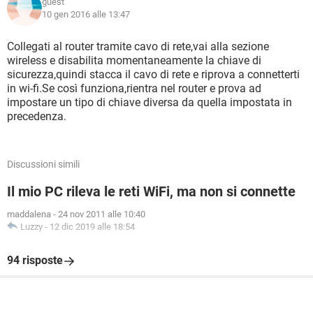
guest
10 gen 2016 alle 13:47
Collegati al router tramite cavo di rete,vai alla sezione
wireless e disabilita momentaneamente la chiave di
sicurezza,quindi stacca il cavo di rete e riprova a connetterti
in wi-fi.Se così funziona,rientra nel router e prova ad
impostare un tipo di chiave diversa da quella impostata in
precedenza.
Discussioni simili
Il mio PC rileva le reti WiFi, ma non si connette
maddalena
-
24 nov 2011 alle 10:40
Luzzy
-
12 dic 2019 alle 18:54
94 risposte