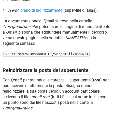
\_ users/
,
piano di indirizzamento
(super-file di alias).
La documentazione di Qmail si trova nella cartella
/var/qmail/doc
. Per poter usare le pagine di manuale riferite
a
Qmail
, bisogna che aggiungere manualmente il percorso
verso queste pagine nella variabile
MANPATH
con la
seguente sintassi:
export MANPATH=$MANPATH:/var/qmail/man</i>
.
Reindirizzare la posta del superutente
Con
Qmail
, per ragioni di sicurezza, il superutente (
root
) non
può ricevere direttamente la posta. Bisogna quindi
reindirizzare la sua posta verso un account particolare,
scrivendo il file
.qmail-root
(tutti i file il cui nome inizia con
un punto sono dei file nascosti) posti nella cartella
/var/qmail/alias
: