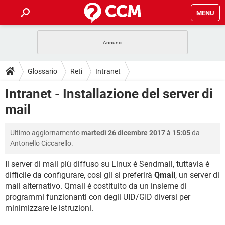
MENU
HOME
COVID-19
GAMING
GUIDE
Glossario
Reti
Intranet
INTRATTENIMENTO
ANDROID
COVID-19
GAMING
DOWNLOAD
Intranet - Installazione del server di
iOS
WINDOWS 10
INTRATTENIMENTO
ANDROID
mail
INSTAGRAM
COVID-19
WHATSAPP
GAMING
FORUM
iOS
WINDOWS 10
TIKTOK
INTRATTENIMENTO
FACEBOOK
ANDROID
Ultimo aggiornamento
martedì 26 dicembre 2017 à 15:05
da
INSTAGRAM
COVID-19
WHATSAPP
GAMING
GLOSSARIO
HARDWARE
iOS
Antonello Ciccarello.
WINDOWS 10
TIKTOK
INTRATTENIMENTO
FACEBOOK
ANDROID
INSTAGRAM
COVID-19
WHATSAPP
GAMING
Il server di mail più diffuso su Linux è Sendmail, tuttavia è
HARDWARE
iOS
WINDOWS 10
difficile da configurare, così gli si preferirà
Qmail
, un server di
TIKTOK
INTRATTENIMENTO
FACEBOOK
ANDROID
mail alternativo. Qmail è costituito da un insieme di
INSTAGRAM
WHATSAPP
HARDWARE
iOS
WINDOWS 10
programmi funzionanti con degli UID/GID diversi per
TIKTOK
FACEBOOK
minimizzare le istruzioni.
INSTAGRAM
WHATSAPP
HARDWARE