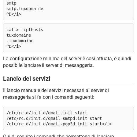
smtp
smtp.tuxdomaine
^D</i>
cat > rcpthosts
tuxdomaine
.tuxdomaine
^D</i>
La configurazione minima del server è così attuata, è quindi
possibile lanciare il server di messaggeria.
Lancio dei servizi
Il lancio manuale dei servizi necessari al server di
messaggeria si fa con i comandi seguenti:
/etc/rc.d/init.d/qmail.init start
/etc/rc.d/init.d/qmail-smtpd.init start
/etc/rc.d/init.d/qmail-pop3d.init start</i>
Qui di seguito i comandi che permettono di lanciare