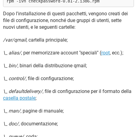
rpm -ivh checkpassword-0.81-2.i386.rpm
Dopo l'installazione di questi pacchetti, vengono creati dei
file di configurazione, nonché due gruppi di utenti, sette
nuovi utenti, e le seguenti cartelle:
/var/qmail
, cartella principale;
\_ alias/
, per memorizzare account "speciali" (
root
, ecc.);
\_ bin/
, binari della distribuzione qmail;
\_ control/
, file di configurazione;
\_ defaultdelivery/
, file di configurazione per il formato della
casella postale
;
\_ man/
, pagine di manuale;
\_ doc/
, documentazione;
\_ queue/
, coda;