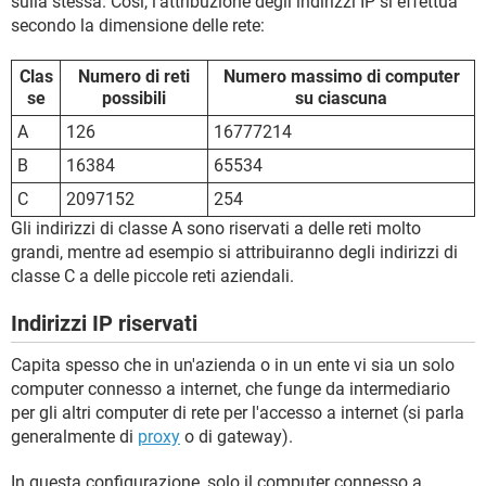
sulla stessa. Così, l'attribuzione degli indirizzi IP si effettua
secondo la dimensione delle rete:
Clas
Numero di reti
Numero massimo di computer
se
possibili
su ciascuna
A
126
16777214
B
16384
65534
C
2097152
254
Gli indirizzi di classe A sono riservati a delle reti molto
grandi, mentre ad esempio si attribuiranno degli indirizzi di
classe C a delle piccole reti aziendali.
Indirizzi IP riservati
Capita spesso che in un'azienda o in un ente vi sia un solo
computer connesso a internet, che funge da intermediario
per gli altri computer di rete per l'accesso a internet (si parla
generalmente di
proxy
o di gateway).
In questa configurazione, solo il computer connesso a