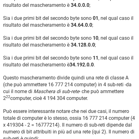
risultato del mascheramento è
34.0.0.0
;
Sia i due primi bit del secondo byte sono
01
, nel qual caso il
risultato del mascheramento è
34.64.0.0
;
Sia i due primi bit del secondo byte sono
10
, nel qual caso il
risultato del mascheramento è
34.128.0.0
;
Sia i due primi bit del secondo byte sono
11
, nel qual caso il
risultato del mascheramento è
34.192.0.0
.
Questo mascheramento divide quindi una rete di classe A
(che può ammettere 16 777 214 computer) in 4 sub-reti -da
cui il nome di
Maschera di sub-rete
- che può ammettere
22
2
computer, cioè 4 194 304 computer.
Può essere interessante notare che nei due casi, il numero
totale di computer è lo stesso, ossia 16 777 214 computer (4
x 419304 - 2 = 16777214). Il numero di sub-reti dipende dal
numero di bit attribuiti in più ad una rete (qui 2). Il numero di
sub-reti è quindi: