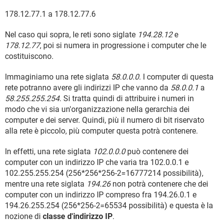
178.12.77.1 a 178.12.77.6
Nel caso qui sopra, le reti sono siglate
194.28.12
e
178.12.77
, poi si numera in progressione i computer che le
costituiscono.
Immaginiamo una rete siglata
58.0.0.0
. I computer di questa
rete potranno avere gli indirizzi IP che vanno da
58.0.0.1
a
58.255.255.254
. Si tratta quindi di attribuire i numeri in
modo che vi sia un'organizzazione nella gerarchia dei
computer e dei server. Quindi, più il numero di bit riservato
alla rete è piccolo, più computer questa potrà contenere.
In effetti, una rete siglata
102.0.0.0
può contenere dei
computer con un indirizzo IP che varia tra 102.0.0.1 e
102.255.255.254 (256*256*256-2=16777214 possibilità),
mentre una rete siglata
194.26
non potrà contenere che dei
computer con un indirizzo IP compreso fra 194.26.0.1 e
194.26.255.254 (256*256-2=65534 possibilità) e questa è la
nozione di
classe d'indirizzo IP
.