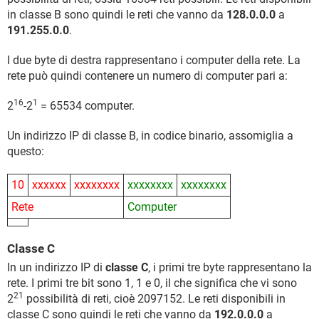
in classe B sono quindi le reti che vanno da
128.0.0.0
a
191.255.0.0
.
I due byte di destra rappresentano i computer della rete. La
rete può quindi contenere un numero di computer pari a:
16
1
2
-2
= 65534 computer.
Un indirizzo IP di classe B, in codice binario, assomiglia a
questo:
10
xxxxxx
xxxxxxxx
xxxxxxxx
xxxxxxxx
Rete
Computer
Classe C
In un indirizzo IP di
classe C
, i primi tre byte rappresentano la
rete. I primi tre bit sono 1, 1 e 0, il che significa che vi sono
21
2
possibilità di reti, cioè 2097152. Le reti disponibili in
classe C sono quindi le reti che vanno da
192.0.0.0
a