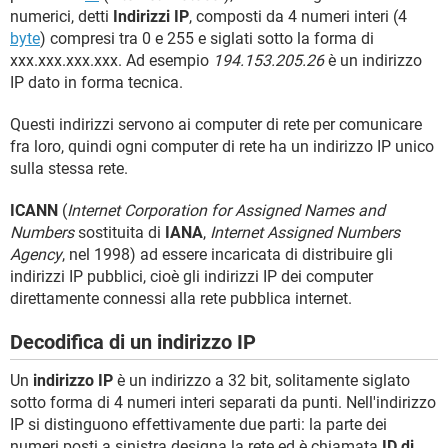
numerici, detti
Indirizzi IP
, composti da 4 numeri interi (4
byte
) compresi tra 0 e 255 e siglati sotto la forma di
xxx.xxx.xxx.xxx. Ad esempio
194.153.205.26
è un indirizzo
IP dato in forma tecnica.
Questi indirizzi servono ai computer di rete per comunicare
fra loro, quindi ogni computer di rete ha un indirizzo IP unico
sulla stessa rete.
ICANN
(
Internet Corporation for Assigned Names and
Numbers
sostituita di
IANA
,
Internet Assigned Numbers
Agency
, nel 1998) ad essere incaricata di distribuire gli
indirizzi IP pubblici, cioè gli indirizzi IP dei computer
direttamente connessi alla rete pubblica internet.
Decodifica di un indirizzo IP
Un
indirizzo IP
è un indirizzo a 32 bit, solitamente siglato
sotto forma di 4 numeri interi separati da punti. Nell'indirizzo
IP si distinguono effettivamente due parti: la parte dei
numeri posti a sinistra designa la rete ed è chiamata
ID di