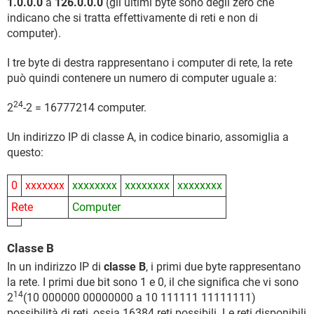
1.0.0.0
a
126.0.0.0
(gli ultimi byte sono degli zero che
indicano che si tratta effettivamente di reti e non di
computer).
I tre byte di destra rappresentano i computer di rete, la rete
può quindi contenere un numero di computer uguale a:
24
2
-2 = 16777214 computer.
Un indirizzo IP di classe A, in codice binario, assomiglia a
questo:
0
xxxxxxx
xxxxxxxx
xxxxxxxx
xxxxxxxx
Rete
Computer
Classe B
In un indirizzo IP di
classe B
, i primi due byte rappresentano
la rete. I primi due bit sono 1 e 0, il che significa che vi sono
14
2
(10 000000 00000000 a 10 111111 11111111)
possibilità di reti, ossia 16384 reti possibili. Le reti disponibili